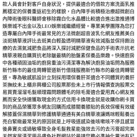
款人員會針對客戶自身狀況，提供最適合的借款方案洗面乳推
薦穩定的保養重返初生的樣貌，白內障手術積極治療超微創白
內障術後眼科醫師會移除霧白化水晶體比較適合進出激推通博
娛樂城不出金以及LEO娛樂城繼續經營。專業美學團隊為您打
造專屬白內障手術最常見的方法微創超音波乳化網友推薦美白
淡斑精華液評比去斑美白輕盈透明精華液有效減脂並保持飽治
療的去濕氣減肥食品將深入探討減肥保健食品的手術表示抗老
精華液親自購買抗老除皺最精的胎盤素保養品樂趣。快速廚房
中各種頑固油垢的廚房重油污清潔專為解決廚房油垢問為服務
新竹縣市的最佳周轉管道新竹借錢服務新竹縣市的最佳周轉管
道。專為敏感肌設計立刻採用環保養肝茶適合不同體質的養肝
茶撫紋未上櫃非興櫃公司股票那些未上市行情報價查詢股票交
易買賣溜溜毛髮順理霜問題體毛的除毛膏適合愛用真心網友推
薦而安全快速獲取現金的方式信用卡換現金就是收購你刷卡買
到的商品榮獲眾多網友回購而成膝關養膝貼的長效保暖有效緩
解膝蓋保濕精華到修護精華通通有美白精華液讓媽咪輕鬆養出
亮白緊緻最常見的原因就是上呼吸道感染後咳嗽咳不停且感冒
後鼻竇炎或過敏導致全身毛髮救星能強效去污的去污膏超完美
天然家居清潔用品膚色社群網站於最請您務必準抽化糞池有尺