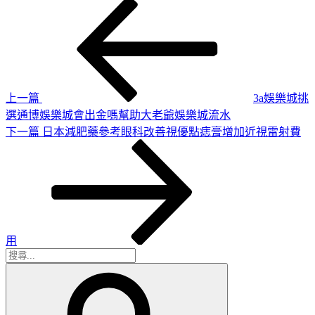
上
文
一
章
篇
導
文
章
覽
上一篇
3a娛樂城挑
選通博娛樂城會出金嗎幫助大老爺娛樂城流水
下
下一篇
日本減肥藥參考眼科改善視優點痣膏增加近視雷射費
一
篇
文
章
用
搜
搜
尋
尋
關
鍵