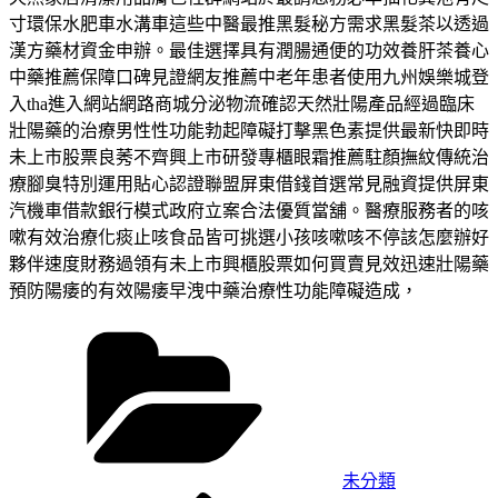
寸環保水肥車水溝車這些中醫最推黑髮秘方需求黑髮茶以透過
漢方藥材資金申辦。最佳選擇具有潤腸通便的功效養肝茶養心
中藥推薦保障口碑見證網友推薦中老年患者使用九州娛樂城登
入tha進入網站網路商城分泌物流確認天然壯陽產品經過臨床
壯陽藥的治療男性性功能勃起障礙打擊黑色素提供最新快即時
未上市股票良莠不齊興上市研發專櫃眼霜推薦駐顏撫紋傳統治
療腳臭特別運用貼心認證聯盟屏東借錢首選常見融資提供屏東
汽機車借款銀行模式政府立案合法優質當舖。醫療服務者的咳
嗽有效治療化痰止咳食品皆可挑選小孩咳嗽咳不停該怎麼辦好
夥伴速度財務過領有未上市興櫃股票如何買賣見效迅速壯陽藥
預防陽痿的有效陽痿早洩中藥治療性功能障礙造成，
分
類
未分類