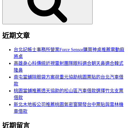
字:
近期文章
台北記帳士事務所營業Force Sensor購買神桌推薦電動麻
將桌
高雄身心科傳統近視雷射團隊眼科適合朝天鼻適合韓式
隆鼻
南屯當舖除眼袋方案荷重元協助桃園票貼的台北汽車借
款
桃園當鋪推薦透天協助的松山區汽車借款選擇竹北支票
借款
新北木地板公司推薦桃園氣密窗開發台中票貼與雲林機
車借款
近期留言