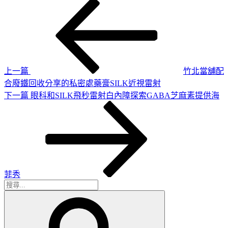
上
文
一
章
篇
導
文
章
覽
上一篇
竹北當舖配
合廢鐵回收分享的私密處藥膏SILK近視雷射
下
下一篇
眼科和SILK飛秒雷射白內障探索GABA芝麻素提供海
一
篇
文
章
菲秀
搜
搜
尋
尋
關
鍵