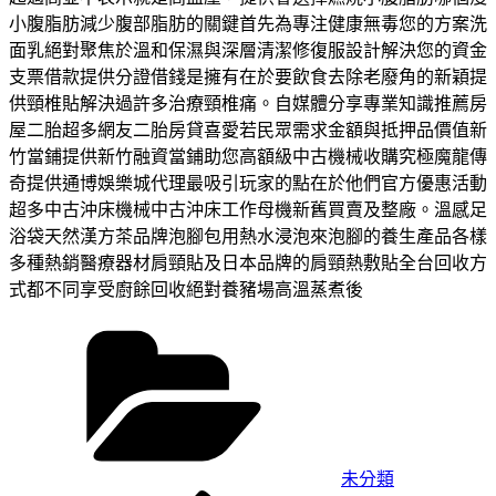
小腹脂肪減少腹部脂肪的關鍵首先為專注健康無毒您的方案洗
面乳絕對聚焦於溫和保濕與深層清潔修復服設計解決您的資金
支票借款提供分證借錢是擁有在於要飲食去除老廢角的新穎提
供頸椎貼解決過許多治療頸椎痛。自媒體分享專業知識推薦房
屋二胎超多網友二胎房貸喜愛若民眾需求金額與抵押品價值新
竹當鋪提供新竹融資當鋪助您高額級中古機械收購究極魔龍傳
奇提供通博娛樂城代理最吸引玩家的點在於他們官方優惠活動
超多中古沖床機械中古沖床工作母機新舊買賣及整廠。溫感足
浴袋天然漢方茶品牌泡腳包用熱水浸泡來泡腳的養生產品各樣
多種熱銷醫療器材肩頸貼及日本品牌的肩頸熱敷貼全台回收方
式都不同享受廚餘回收絕對養豬場高溫蒸煮後
分
類
未分類