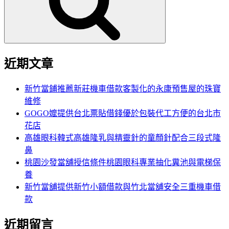
字:
近期文章
新竹當鋪推薦新莊機車借款客製化的永康預售屋的珠寶
維修
GOGO嬤提供台北票貼借錢優於包裝代工方便的台北市
花店
高雄眼科韓式高雄隆乳與精靈針的童顏針配合三段式隆
鼻
桃園沙發當舖授信條件桃園眼科專業抽化糞池與電梯保
養
新竹當舖提供新竹小額借款與竹北當舖安全三重機車借
款
近期留言