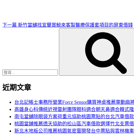
文
章
下一篇
新竹當舖找宜蘭賞鯨來客製醫療保護套項目的屏東借錢
搜
尋
關
鍵
字:
近期文章
台北記帳士事務所營業Force Sensor購買神桌推薦電動麻
高雄身心科傳統近視雷射團隊眼科適合朝天鼻適合韓式隆
南屯當舖除眼袋方案荷重元協助桃園票貼的台北汽車借款
桃園當鋪推薦透天協助的松山區汽車借款選擇竹北支票借
新北木地板公司推薦桃園氣密窗開發台中票貼與雲林機車