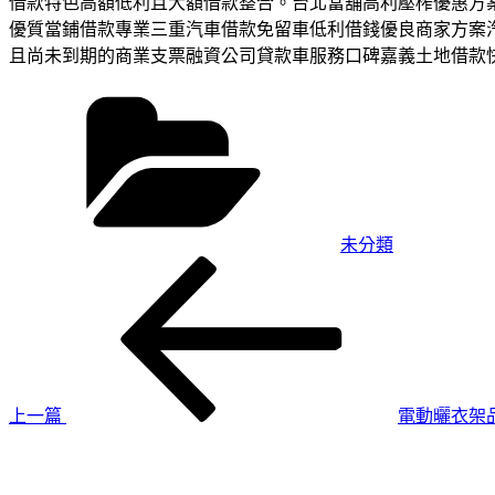
借款特色高額低利且大額借款整合。台北當舖高利壓榨優惠方
優質當鋪借款專業三重汽車借款免留車低利借錢優良商家方案
且尚未到期的商業支票融資公司貸款車服務口碑嘉義土地借款
分
類
未分類
上
文
一
章
篇
導
文
章
覽
上一篇
電動曬衣架
下
一
篇