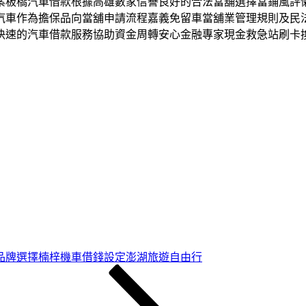
案板橋汽車借款根據高雄數家信譽良好的合法當舖選擇當鋪風評
汽車作為擔保品向當舖申請流程嘉義免留車當舖業管理規則及民
快速的汽車借款服務協助資金周轉安心金融專家現金救急站刷卡
品牌選擇楠梓機車借錢設定澎湖旅遊自由行