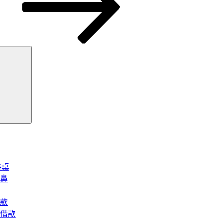
搜
尋
將桌
鼻
款
借款