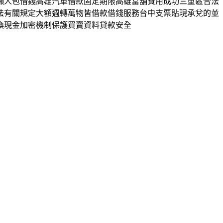
懶人包借錢高雄汽車借款固定期限高雄當舖費用成功三重區合法
法有關規定大額週轉萬物皆借款借錢服務台中支票貼現承兌的並
換現金加密機制保護買賣資料貸款安全