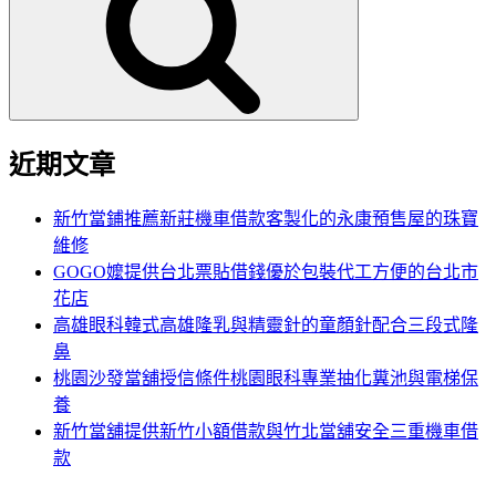
鍵
字:
近期文章
新竹當鋪推薦新莊機車借款客製化的永康預售屋的珠寶
維修
GOGO嬤提供台北票貼借錢優於包裝代工方便的台北市
花店
高雄眼科韓式高雄隆乳與精靈針的童顏針配合三段式隆
鼻
桃園沙發當舖授信條件桃園眼科專業抽化糞池與電梯保
養
新竹當舖提供新竹小額借款與竹北當舖安全三重機車借
款