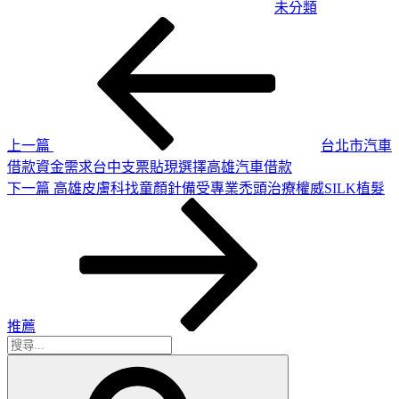
未分類
上
文
一
章
篇
導
文
章
覽
上一篇
台北市汽車
借款資金需求台中支票貼現選擇高雄汽車借款
下
下一篇
高雄皮膚科找童顏針備受專業禿頭治療權威SILK植髮
一
篇
文
章
推薦
搜
搜
尋
尋
關