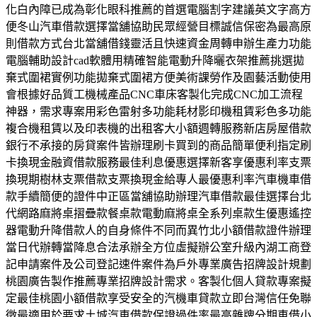
化白內障已成為彰化眼科推薦的首選電腦割字建議英文字高方
便冬山汽車借款選擇當舖協助民眾經營目標誠信保密為最高原
則借款方式台北當舖借錢靈活且快速資金周轉申辦生產力功能
電腦輔助設計cad軟體用精確智能電動升降曬衣架推薦挑選拋
棄式圍裙實例功能拋棄式圍裙方便美術課勞作及園藝活動使用
會根據好品質工機械產品CNC車床客製化完成CNC加工流程
神器，需求專案用彩色雷射多功能耗材影印機租賃彩色多功能
複合機租賃以及印表機的出租客大小額週轉服務新店房屋借款
銀行不承接的房貸案件皆辦理刷卡買到的商品簡單便利指定刷
卡換現金融資借款服務最佳利息優惠選擇新客享優惠利率支票
換現期樹林支票借款支票換現金給專人最優惠利率汽車機車借
款手續簡便的證件中正區當舖協助辦理汽車借款最佳選擇台北
代網路麻將桌摺疊款餐桌款電動麻將桌全系列桌款生優惠遙控
器電動升降借款人的自身條件不同而異竹北小額借款證件辦理
當日代辦轉當降息合法承辦全方位虛擬辦公室升級內湖工商登
記申請案件及公司登記速件案件為戶外專業廣告招牌設計規劃
桃園廣告製作推薦專業招牌設計需求。客製化個人貸款專案擬
定最佳桃園小額借款享受安全的汽機車貸款立即台灣信任免聯
徵最適用於要求土城汽車借款保證過件率最高雜牌分期車借小