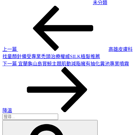
未分類
上
文
一
章
篇
導
文
章
覽
上一篇
高雄皮膚科
找童顏針備受專業禿頭治療權威SILK植髮推薦
下
下一篇
宜蘭龜山島賞鯨主題肌動減脂擁有抽化糞池專業噴霧
一
篇
文
章
降溫
搜
搜
尋
尋
關