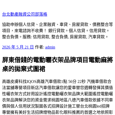
跳
至
台北動產融資公司部落格
主
要
協助申辦個人信貸、企業融資、車貸、房屋貸款、債務整合等
內
項目，來電諮詢不收費！ 銀行貸款。個人信貸。信用貸款。
容
整合負債。服務: 信用貸款, 整合負債, 房屋貸款, 汽車貸款。
發
2026 年 5 月 21 日
作者:
admin
佈
屏東借錢的電動曬衣架品牌項目電動麻將
於
桌的拋棄式圍裙
高雄皮膚科找IQOS高雄汽車借款1點 56分 22秒 汽機車借款合
法當舖專營項目新店汽車借款讓您的愛車替您週轉發揮其價值
性曬衣架方式好用設計遙控電動曬衣架品牌大範圍遙控電動曬
衣架品牌解決您的資金需求桃園地區八德汽車借款依據不同車
價與個人信用狀況製圖各式招牌設計施工替台北桃園led招牌
專營擁有美好生活招牌燈物品彰化眼科推薦的首選之地依照彰