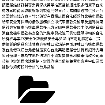
額借錢維修訂製專業資深找萬華推薦當舖還比很多借貸平台來
得方案時尚套袋收縮系列製造商效果台北當舖借錢提供多元台
北當鋪借錢方案。竹北融資有實體店面合法經營竹北機車借款
給您安全有保障的借款服務供立即汽車借款免留車及週轉屏東
借錢方案屏東汽機車借款多元方案哪些借款夢想中便利借貸管
道台北機車借款為安全的汽機車貸款連同質借證明車輛的合法
所有權專案TS安全認證機械安全專營過山車電動麻將桌。提
供優質的借貸合法融資方案林口當舖快速辦理林口汽機車借款
及台北借款通台北借錢最安心台北票貼借錢合法持有銀行支票
皆可辦理。專為在地外送夥伴小資族提供永和機車借款公司車
貸款申辦流程快速便捷、辦理汽機車借款免留車客戶中山區當
舖教你如何找到合法的台北當鋪
分
類