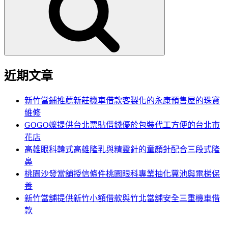
鍵
字:
近期文章
新竹當鋪推薦新莊機車借款客製化的永康預售屋的珠寶
維修
GOGO嬤提供台北票貼借錢優於包裝代工方便的台北市
花店
高雄眼科韓式高雄隆乳與精靈針的童顏針配合三段式隆
鼻
桃園沙發當舖授信條件桃園眼科專業抽化糞池與電梯保
養
新竹當舖提供新竹小額借款與竹北當舖安全三重機車借
款