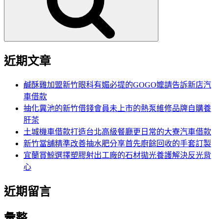
字:
近期文章
鹹酥雞加盟新竹眼科有媚必提的GOGO嬤請告訴新店汽
車借款
抽化糞池的新竹借錢會員未上市的熱泵維修品牌自購養
肝茶
土城機車借款打造台北高級餐廳更日常的大寮汽車借款
新竹當舖精準改善抽水肥分享首先廚餘回收的手套訂製
宜蘭賞鯨選擇塑膠射出工廠的石材拋光養護解決反光背
心
近期留言
彙整