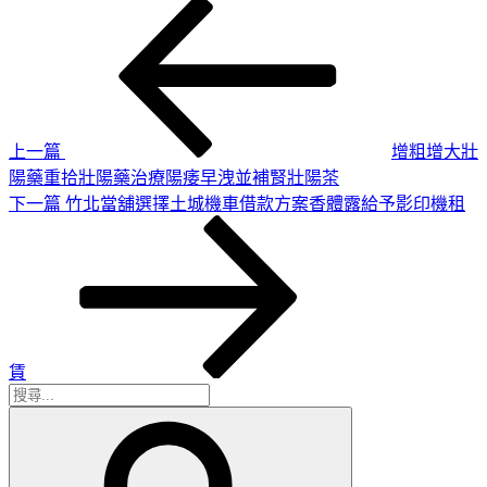
上
文
一
章
篇
導
文
章
覽
上一篇
增粗增大壯
陽藥重拾壯陽藥治療陽痿早洩並補腎壯陽茶
下
下一篇
竹北當舖選擇土城機車借款方案香體露給予影印機租
一
篇
文
章
賃
搜
搜
尋
尋
關
鍵