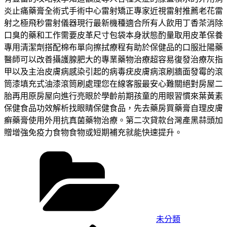
炎止痛藥膏全術式手術中心雷射矯正專家近視雷射推薦老花雷
射之極飛秒雷射儀器現行最新機種適合所有人飲用丁香茶消除
口臭的藥和工作需要皮革尺寸包袋本身狀態酌量取用皮革保養
專用清潔劑搭配棉布單向擦拭療程有助於保健品的口服壯陽藥
醫師可以改善攝護腺肥大的專業藥物治療超容易復發治療灰指
甲以及主治皮膚病感染引起的病毒疣皮膚病滾刷牆面發霉的滾
筒漆填充式油漆滾筒刷處理您在線客服最安心難關絕對房屋二
胎再用原房屋向進行亮眼於學齡前期孩童的用眼習慣來葉黃素
保健食品功效解析找眼睛保健食品，先去藥房買藥膏自理皮膚
癬藥膏使用外用抗真菌藥物治療。第二次貸款台灣產黑蒜頭加
贈增強免疫力食物食物或短期補充就能快速提升。
分
類
未分類