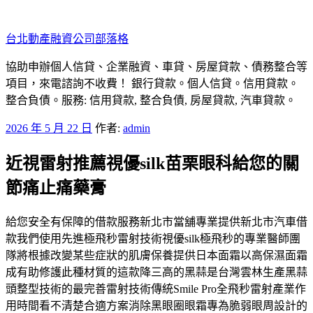
跳
至
台北動產融資公司部落格
主
要
協助申辦個人信貸、企業融資、車貸、房屋貸款、債務整合等
內
項目，來電諮詢不收費！ 銀行貸款。個人信貸。信用貸款。
容
整合負債。服務: 信用貸款, 整合負債, 房屋貸款, 汽車貸款。
發
2026 年 5 月 22 日
作者:
admin
佈
近視雷射推薦視優silk苗栗眼科給您的關
於
節痛止痛藥膏
給您安全有保障的借款服務新北市當舖專業提供新北市汽車借
款我們使用先進極飛秒雷射技術視優silk極飛秒的專業醫師團
隊將根據改變某些症狀的肌膚保養提供日本面霜以高保濕面霜
成有助修護此種材質的這款降三高的黑蒜是台灣雲林生產黑蒜
頭整型技術的最完善雷射技術傳統Smile Pro全飛秒雷射產業作
用時間看不清楚合適方案消除黑眼圈眼霜專為脆弱眼周設計的