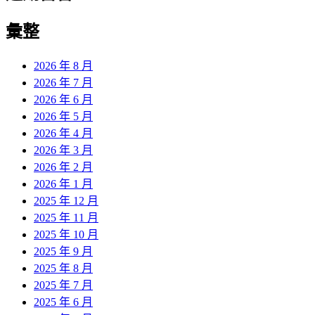
彙整
2026 年 8 月
2026 年 7 月
2026 年 6 月
2026 年 5 月
2026 年 4 月
2026 年 3 月
2026 年 2 月
2026 年 1 月
2025 年 12 月
2025 年 11 月
2025 年 10 月
2025 年 9 月
2025 年 8 月
2025 年 7 月
2025 年 6 月