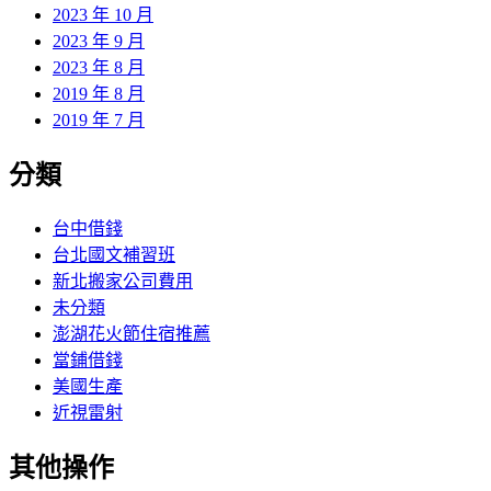
2023 年 10 月
2023 年 9 月
2023 年 8 月
2019 年 8 月
2019 年 7 月
分類
台中借錢
台北國文補習班
新北搬家公司費用
未分類
澎湖花火節住宿推薦
當鋪借錢
美國生產
近視雷射
其他操作