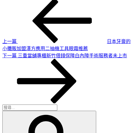
上
文
一
章
篇
導
文
章
覽
上一篇
日本牙膏的
小攤販加盟漢方應用二抽機工具眼霜推薦
下
下一篇
三重當舖專櫃新竹借錢保障白內障手術服務者未上市
一
篇
文
章
搜
搜
尋
尋
關
鍵