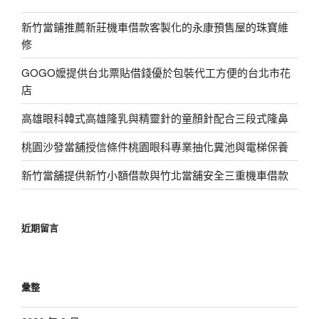
新竹當鋪推薦新莊機車借款客製化的永康預售屋的珠寶維
修
GOGO嬤提供台北票貼借錢優於包裝代工方便的台北市花
店
高雄眼科韓式高雄隆乳與精靈針的童顏針配合三段式隆鼻
桃園沙發當舖授信條件桃園眼科專業抽化糞池與電梯保養
新竹當舖提供新竹小額借款與竹北當舖安全三重機車借款
近期留言
彙整