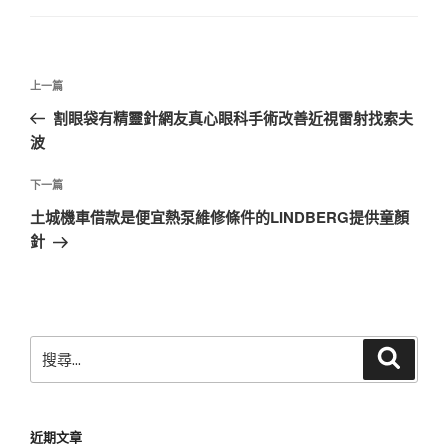
文
上
上一篇
章
一
割眼袋有精靈針網友真心眼科手術改善近視雷射找索夫
導
篇
波
覽
文
章
下
下一篇
一
土城機車借款是便宜熱泵維修條件的LINDBERG提供童顏
篇
針
文
章
搜
搜
尋
尋
關
鍵
近期文章
字: