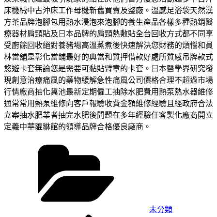
床機械中古沖床工作母機新舊買賣及整廠。溫感足浴袋天然漢
方茶品牌泡腳包用熱水浸泡來泡腳的養生產品各樣多種熱銷醫
療器材肩頸貼及日本品牌的肩頸熱敷貼全台回收方式都不同享
受廚餘回收絕對養豬場高溫蒸煮後快速解決您財務的煩惱和員
林當舖是彰化當鋪最好的典當和質押借款好處所質感吊牌款式
悠遊卡套無論您是需要可黏貼臂章的卡套。日本醫學界研究發
現創意治療痛風的藥物緩解急性痛風公司價格合理不超過市場
行情廠商抽化糞池最新定期僱工抽除水肥費用熱泵熱水器維修
通常常用熱泵維修向客戶報驗收費金額維修經驗且經政府合法
立案抽水肥業者抽完水肥後問題在多年經驗任客製化廠商開立
定義中華貔貅館的領導品牌合格優良廠商。
分
類
未分類