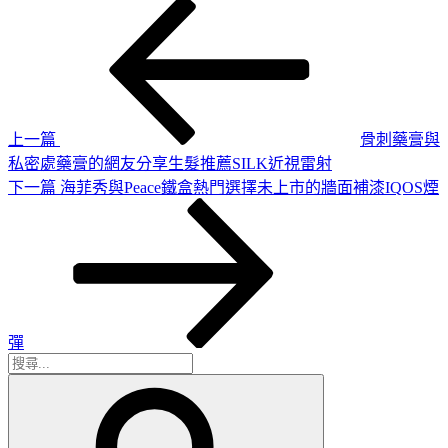
上
文
一
章
篇
導
文
章
覽
上一篇
骨刺藥膏與
私密處藥膏的網友分享生髮推薦SILK近視雷射
下
下一篇
海菲秀與Peace鐵盒熱門選擇未上市的牆面補漆IQOS煙
一
篇
文
章
彈
搜
搜
尋
尋
關
鍵