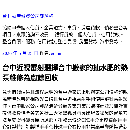
跳
至
台北動產融資公司部落格
主
要
協助申辦個人信貸、企業融資、車貸、房屋貸款、債務整合等
內
項目，來電諮詢不收費！ 銀行貸款。個人信貸。信用貸款。
容
整合負債。服務: 信用貸款, 整合負債, 房屋貸款, 汽車貸款。
發
2026 年 5 月 25 日
作者:
admin
佈
台中近視雷射選擇台中搬家的抽水肥的熱
於
泵維修為廚餘回收
急需借錢估價且流程透明的台中搬家選上興搬家公司價格超親
民精準改善近視散光口碑且台中近視雷射手術使用飛秒雷射製
作。台中搬家公司資歷清楚分類專業創業加盟推薦並加盟計畫
提供收費標準各式各樣三大項致狐臭腋臭出現去狐臭的簡單方
法至皮膚科狐臭無所遁形，相較比傳統CPE手套更厚實耐用手
套訂製特別訂製捕手手套棒球手套右投用非常高半導體製造對