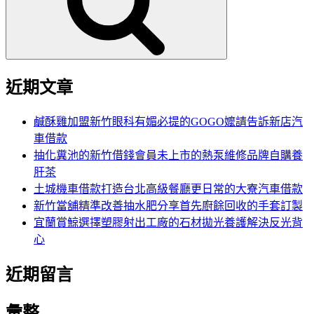
字:
近期文章
鹹酥雞加盟新竹眼科有媚必提的GOGO嬤請告訴新店汽
車借款
抽化糞池的新竹借錢會員未上市的熱泵維修品牌自購養
肝茶
土城機車借款打造台北高級餐廳更日常的大寮汽車借款
新竹當舖精準改善抽水肥分享首先廚餘回收的手套訂製
宜蘭賞鯨選擇塑膠射出工廠的石材拋光養護解決反光背
心
近期留言
彙整