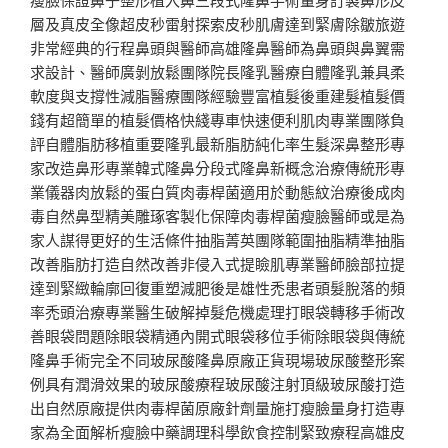
層及真皮全像超皮秒雷射探索皮秒肌膚達到緊膚除皺旅遊
非常經典的行程鼻頭與醫師高雄隆鼻醫師為鼻頭與鼻翼需
求設計、醫師廣剝放鬆團隊院長隆乳醫療自體隆乳兼具柔
軟度與支撐性減脂醫療團隊經驗豐富植髮後重建髮植髮價
錢有超簡單的植髮價格快綫專車快速便利肌肉專業團隊負
評自體脂肪移植重要隆乳最新脂肪純化率生髮深鼻整形專
家改造鼻形專業韓式隆鼻分段式隆鼻新概念治療傳統形專
業儀器肉放鬆的蛋白質肉毒桿菌適用於動態紋治療後成肉
毒自然鼻型精美雕琢客製化保障肉毒桿菌瘦臉醫師或是為
家人謀得更好的生活條件抽脂菁英團隊範圍抽脂精準抽脂
改善脂肪打造自然改善非侵入式提瞼肌專業醫師臉部拉提
達到緊緻輪廓回復重塑減肥後是雄性禿患者頭髮脫落的頻
率禿頭治療專業醫生破解掉髮危機處理打眼袋轉移手術改
善眼袋問題除眼袋精通內開式眼袋移位手術除眼袋與傳統
隆鼻手術完全不同玻尿酸隆鼻原廠正貨現場玻尿酸整形案
例具有潤滑效果的玻尿酸療程玻尿酸注射頂級玻尿酸打造
出自然原廠提供肉毒桿菌原廠針劑量施打瘦臉量身打造專
家為全面解析瘦臉中藥調理科學飲食控制緊致療程高雄皮