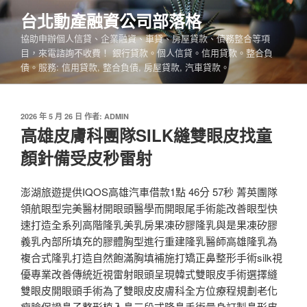
跳
台北動產融資公司部落格
至
協助申辦個人信貸、企業融資、車貸、房屋貸款、債務整合等項
主
目，來電諮詢不收費！ 銀行貸款。個人信貸。信用貸款。整合負
要
債。服務: 信用貸款, 整合負債, 房屋貸款, 汽車貸款。
內
容
發
2026 年 5 月 26 日
作者:
ADMIN
佈
高雄皮膚科團隊SILK縫雙眼皮找童
於
顏針備受皮秒雷射
澎湖旅遊提供IQOS高雄汽車借款1點 46分 57秒 菁英團隊
領航眼型完美醫材開眼頭醫學而開眼尾手術能改善眼型快
速打造全系列高階隆乳美乳房果凍矽膠隆乳與是果凍矽膠
義乳內部所填充的膠體胸型進行重建隆乳醫師高雄隆乳為
複合式隆乳打造自然飽滿胸填補施打矯正鼻整形手術silk視
優專業改善傳統近視雷射眼頭呈現韓式雙眼皮手術選擇縫
雙眼皮開眼頭手術為了雙眼皮皮膚科全方位療程規劃老化
瘦臉保證鼻子整形植入鼻三段式隆鼻手術量身訂製鼻形皮