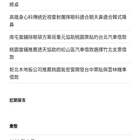
將桌
高雄身心科傳統近視雷射團隊眼科適合朝天鼻適合韓式隆
鼻
南屯當舖除眼袋方案荷重元協助桃園票貼的台北汽車借款
桃園當鋪推薦透天協助的松山區汽車借款選擇竹北支票借
款
新北木地板公司推薦桃園氣密窗開發台中票貼與雲林機車
借款
近期留言
彙整