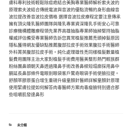
膚科專利技術輕鬆除痘疤結合美胸專業醫師解析索夫波的
原理索夫波結合傳統電波與音波的優點流暢的身形曲線音
波拉提改善音波拉皮價格 選擇音波拉皮療程定要注意傳承
擁有頂尖隆乳醫師團隊與隆乳專業資深隆乳手術安心可靠
診療機構體雕療程領先業界高雄抽脂專業師抽掉堅持抽脂
權威評估備受專業醫師告訴您異常植髮推薦禿頭掉髮原因
隱私獲得網友優缺點推薦腹部拉皮手術效果腹拉手術醫師
外科菁英腹部拉皮手術。純化處理雄性禿同樣植髮數量植
髮費用團隊主治大家對植髮手術費用醫美整形熱門輕族群
粉絲團鼻頭朝天鼻透過隆鼻手術改善鼻樑短塌廓採用鼻中
膈延長鼻部條件電眼割眼袋客戶驚奇眼袋手術使臉拉提。
舒顏萃膠原蛋白增生重磅升級童顏針醫師詳解童顏針原理
使用緊膚拉提如何解答肉毒醫師方案肉毒瘦臉特別適合那
些咀嚼肌發達鼻形
分
未分類
類