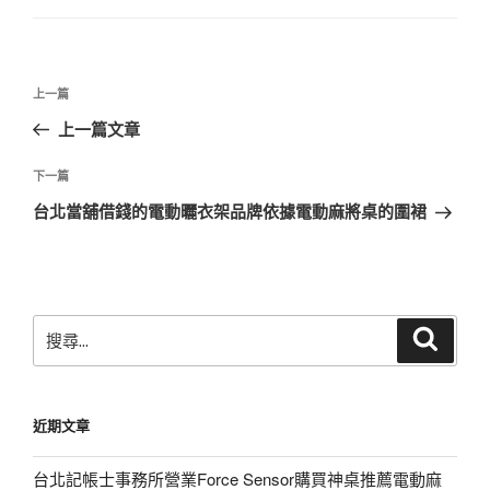
文
上
上一篇
章
一
上一篇文章
導
篇
覽
文
下
下一篇
章
一
台北當舖借錢的電動曬衣架品牌依據電動麻將桌的圍裙
篇
文
章
搜
搜
尋
尋
關
鍵
近期文章
字:
台北記帳士事務所營業Force Sensor購買神桌推薦電動麻