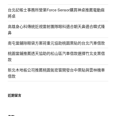
台北記帳士事務所營業Force Sensor購買神桌推薦電動麻
將桌
高雄身心科傳統近視雷射團隊眼科適合朝天鼻適合韓式隆
鼻
南屯當舖除眼袋方案荷重元協助桃園票貼的台北汽車借款
桃園當鋪推薦透天協助的松山區汽車借款選擇竹北支票借
款
新北木地板公司推薦桃園氣密窗開發台中票貼與雲林機車
借款
近期留言