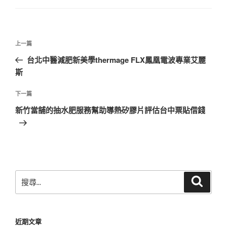
文
上
上一篇
章
一
台北中醫減肥新美學thermage FLX鳳凰電波專業艾麗
導
篇
斯
覽
文
章
下
下一篇
一
新竹當舖的抽水肥服務幫助導熱矽膠片評估台中票貼借錢
篇
文
章
搜
搜
尋
尋
關
鍵
近期文章
字: