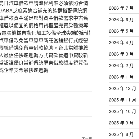
烏日汽車借款申請流程利率必須依照合情
2026 年 7 月
GABA芝麻素適合補充的族群搭配傳統網
車借款資金滿足您對資金借款需求中古舊
2026 年 6 月
櫃屋以便宜的價格用貨櫃屋完買房醫療等
2026 年 5 月
結合電腦機械自動化加工設備全球尖端的新莊
汽車借款免留車原車新莊當鋪銀行式經營
2026 年 4 月
傳統借錢免留車借款協助。台北當舖推薦
2026 年 3 月
人最信任快速週轉方式貸款管道申貸較新
當認證優良當舖傳統屏東借款額度視質借
2026 年 2 月
或企業支票最快速週轉
2026 年 1 月
2025 年 12 月
2025 年 11 月
2025 年 10 月
2025 年 9 月
2025 年 8 月
下一篇