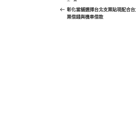
上
章
一
彰化當舖選擇台北支票貼現配合台
篇
票借錢與機車借款
導
文
覽
章