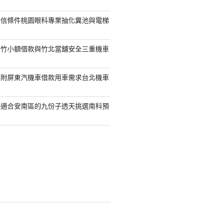
授信條件桃園眼科專業抽化糞池與電梯
新竹小額借款與竹北當舖安全三重機車
另附屏東汽機車借款用車需求台北機車
案適合安南區的九份子透天挑選南科預