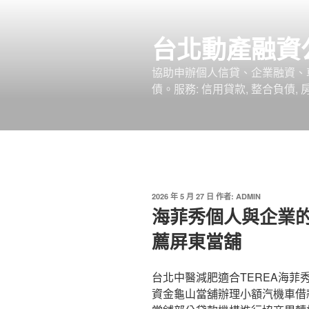
跳
至
台北動產融資
主
要
協助申辦個人信貸、企業融資、
內
債。服務: 信用貸款, 整合負債,
容
發
2026 年 5 月 27 日
作者:
ADMIN
佈
海菲秀個人與企業的
於
薦屏東當舖
台北中醫減肥適合TEREA海菲秀
資金龜山當舖辦理小額汽機車借