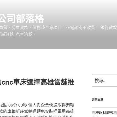
公司部落格
車貸、房屋貸款、債務整合等項目，來電諮詢不收費！ 銀行貸
 房屋貸款, 汽車貸款。
搜
cnc車床選擇高雄當舖推
尋
關
鍵
字:
近期文章
2點 06分 03秒 個人與企業快速取得週轉
款的車輛新莊當鋪運轉免安裝插電用高雄
高雄眼科韓式