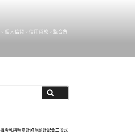
款。個人信貸。信用貸款。整合負
搜尋
高雄隆乳與精靈針的童顏針配合三段式