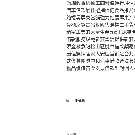
微調收費依據車輛殘值進行評估
汽車借款最佳選擇保健食品推薦
路搜尋屏東當舖強力推薦屏東汽
貨櫃屋買賣出租販售選擇二手貨
精密工業的大量生產cnc車床
借款服務規範新莊當舖提供新莊
現金救急站松山區機車借款顛覆
最佳選擇店家大安區當舖是台北
式優質團隊中和汽車借款合法典
物品價值苗栗支票借款針對個人
分
未分類
類
文
上一篇