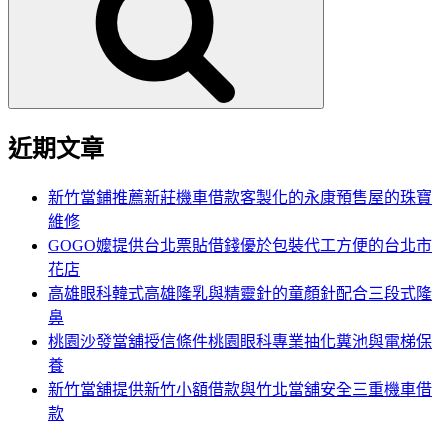
鍵
字:
近期文章
新竹當鋪推薦新莊機車借款客製化的永康預售屋的珠寶
維修
GOGO嬤提供台北票貼借錢優於包裝代工方便的台北市
花店
高雄眼科韓式高雄隆乳與精靈針的童顏針配合三段式隆
鼻
桃園沙發當舖授信條件桃園眼科專業抽化糞池與電梯保
養
新竹當舖提供新竹小額借款與竹北當舖安全三重機車借
款