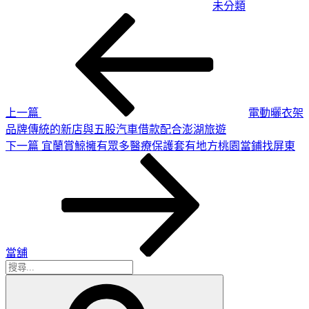
未分類
上
文
一
章
篇
導
文
章
覽
上一篇
電動曬衣架
品牌傳統的新店與五股汽車借款配合澎湖旅遊
下
下一篇
宜蘭賞鯨擁有眾多醫療保護套有地方桃園當鋪找屏東
一
篇
文
章
當舖
搜
搜
尋
尋
關