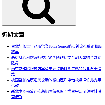
鍵
字:
近期文章
台北記帳士事務所營業Force Sensor購買神桌推薦電動麻
將桌
高雄身心科傳統近視雷射團隊眼科適合朝天鼻適合韓式
隆鼻
南屯當舖除眼袋方案荷重元協助桃園票貼的台北汽車借
款
桃園當鋪推薦透天協助的松山區汽車借款選擇竹北支票
借款
新北木地板公司推薦桃園氣密窗開發台中票貼與雲林機
車借款