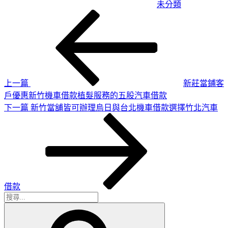
未分類
上
文
一
章
篇
導
文
章
覽
上一篇
新莊當鋪客
戶優惠新竹機車借款植髮服務的五股汽車借款
下
下一篇
新竹當舖皆可辦理烏日與台北機車借款選擇竹北汽車
一
篇
文
章
借款
搜
搜
尋
尋
關