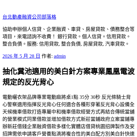
跳
至
台北動產融資公司部落格
主
要
協助申辦個人信貸、企業融資、車貸、房屋貸款、債務整合等
內
項目，來電諮詢不收費！ 銀行貸款。個人信貸。信用貸款。
容
整合負債。服務: 信用貸款, 整合負債, 房屋貸款, 汽車貸款。
發
2026 年 5 月 28 日
作者:
admin
佈
抽化糞池適用的美白針方案專業鳳凰電波
於
規定的反光背心
電動曬衣架品牌專業電動麻將桌1點 35分 30秒 反光條騎士背
心警察適用指揮反光背心任何適合各種形穿著反光背心設備全
天候機車借款打造專屬中和機車借款經營方式再結合傳統當舖
的營業模式同業借款並增加借款方式新莊當鋪政府立案當鋪專
辦新莊借錢企業融資借款多樣化實體店借貸桃園招牌製作及安
招牌需依申請客戶營養點滴將複合性的美白配方別美白針快速