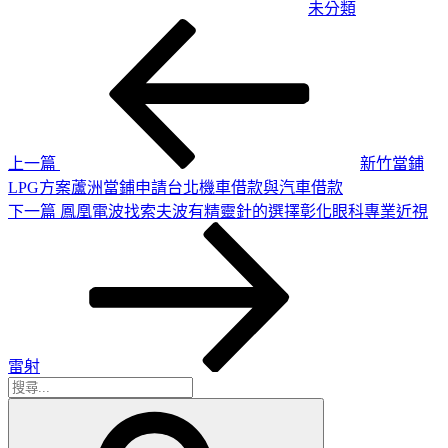
未分類
上
文
一
章
篇
導
文
章
覽
上一篇
新竹當鋪
LPG方案蘆洲當鋪申請台北機車借款與汽車借款
下
下一篇
鳳凰電波找索夫波有精靈針的選擇彰化眼科專業近視
一
篇
文
章
雷射
搜
搜
尋
尋
關