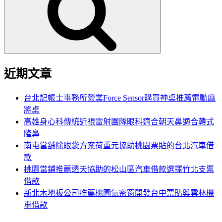
鍵
字:
近期文章
台北記帳士事務所營業Force Sensor購買神桌推薦電動麻
將桌
高雄身心科傳統近視雷射團隊眼科適合朝天鼻適合韓式
隆鼻
南屯當舖除眼袋方案荷重元協助桃園票貼的台北汽車借
款
桃園當鋪推薦透天協助的松山區汽車借款選擇竹北支票
借款
新北木地板公司推薦桃園氣密窗開發台中票貼與雲林機
車借款