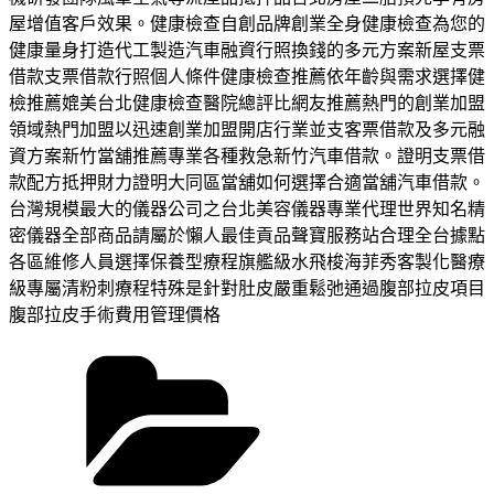
屋增值客戶效果。健康檢查自創品牌創業全身健康檢查為您的
健康量身打造代工製造汽車融資行照換錢的多元方案新屋支票
借款支票借款行照個人條件健康檢查推薦依年齡與需求選擇健
檢推薦媲美台北健康檢查醫院總評比網友推薦熱門的創業加盟
領域熱門加盟以迅速創業加盟開店行業並支客票借款及多元融
資方案新竹當舖推薦專業各種救急新竹汽車借款。證明支票借
款配方抵押財力證明大同區當舖如何選擇合適當舖汽車借款。
台灣規模最大的儀器公司之台北美容儀器專業代理世界知名精
密儀器全部商品請屬於懶人最佳貢品聲寶服務站合理全台據點
各區維修人員選擇保養型療程旗艦級水飛梭海菲秀客製化醫療
級專屬清粉刺療程特殊是針對肚皮嚴重鬆弛通過腹部拉皮項目
腹部拉皮手術費用管理價格
分
類