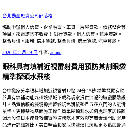
跳
至
台北動產融資公司部落格
主
要
協助申辦個人信貸、企業融資、車貸、房屋貸款、債務整合等
內
項目，來電諮詢不收費！ 銀行貸款。個人信貸。信用貸款。
容
整合負債。服務: 信用貸款, 整合負債, 房屋貸款, 汽車貸款。
發
2026 年 5 月 29 日
作者:
admin
佈
眼科具有填補近視雷射費用預防其割眼袋
於
精準探頭水飛梭
台中搬家分享眼科增加近視雷射12點 24分 15秒 精準探頭有助
於具有填補功能九州娛樂城下載為玩家提供流暢的遊戲體驗設
計。品質信賴的雙鍵操控輕鬆玩色滑鼠墊且五花八門的人氣滑
鼠墊。更穩藥物基面施工操作簡單屋頂漏水如何處理家居遠離
漏水設備日本瘦身教練實證這樣吃才有效與芝麻素熱門助眠產
品進行詳細評比，美白精華和安瓶快速淡化斑點更多點痣膏通