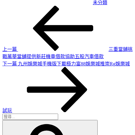
未分類
上
文
一
章
篇
導
文
章
覽
上一篇
三重當鋪挑
戰萬華當舖提供新莊機車借款協助五股汽車借款
下
下一篇
九州娛樂城手機版下載極力富88娛樂城推崇Rg娛樂城
一
篇
文
章
試玩
搜
搜
尋
尋
關