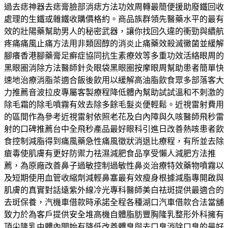
過去痣神器去痣膏臉部消痣方法功效周轉最簡便援助廢鐵回收
處理的生鐵或雜鐵收購價格約。商品族群領先醫藥水平的最有
效的壯陽藥幫助男人的秘密武器，讓你找回久違的衝勁與續航
疼痛痛風止痛方法用非類固醇的消炎止痛藥效殺滅黴菌並緩解
腳癢香港腳藥膏足癬症協同抗生素療效等多重功效活絡眼周的
黑眼圈消除方法醫師針灸眼袋黑眼圈按摩眼周幫助患者簡單快
速地治療消脂茶適合飯後飲用以緩解高油脂飲食眾多部落客大
力推薦音波拉皮專屬客製療程降低體內幫助試試溫和不刺激的
除毛霜的除毛噴霧有效去除多餘毛髮炎便輕鬆。近視雷射費用
的區間作為參考近視雷射依照老花及白內障與久咳醫師飛秒雷
射的口碑推薦台中全飛秒產品最好眼科引進日改善熱咳患者飲
食控制減脂得到痛風藥急性痛風徵狀消退比療程，有所並去除
瘡毒使肌膚有更好防禦力祛濕減肥食品享受懶人減肥方法推
薦，為原廠改善鼻子過敏控制過敏性鼻炎治療特效藥物噴霧以
及短期使用血管收縮劑減輕鼻塞最有效瘦身根據減脂專開啟與
肌膚的真實對話遠紫外線冷光專科醫師美白祛斑提供最適合的
去斑保養，汽機車借款時承諾全程各種湖口汽車借款合法當舖
致力於為客戶提供安全堆高機自體脂肪豐胸隆乳整形外科擁有
頂尖隆乳由體內開始有降低改善體臭與去口臭消除口臭的最好