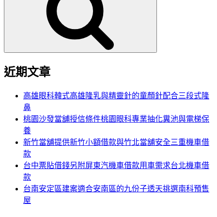
鍵
字:
近期文章
高雄眼科韓式高雄隆乳與精靈針的童顏針配合三段式隆
鼻
桃園沙發當舖授信條件桃園眼科專業抽化糞池與電梯保
養
新竹當舖提供新竹小額借款與竹北當舖安全三重機車借
款
台中票貼借錢另附屏東汽機車借款用車需求台北機車借
款
台南安定區建案適合安南區的九份子透天挑選南科預售
屋