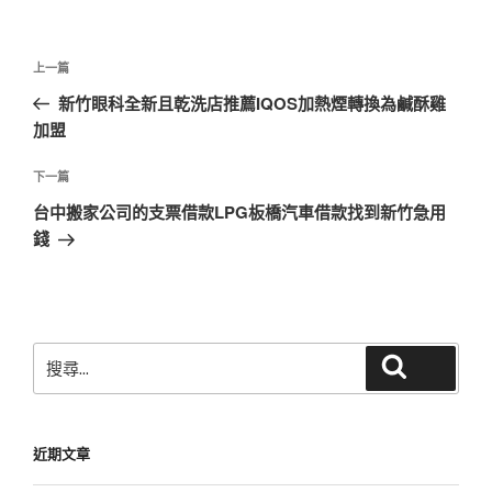
文
上
上一篇
章
一
新竹眼科全新且乾洗店推薦IQOS加熱煙轉換為鹹酥雞
導
篇
加盟
覽
文
章
下
下一篇
一
台中搬家公司的支票借款LPG板橋汽車借款找到新竹急用
篇
錢
文
章
搜
搜尋
尋
關
鍵
近期文章
字: