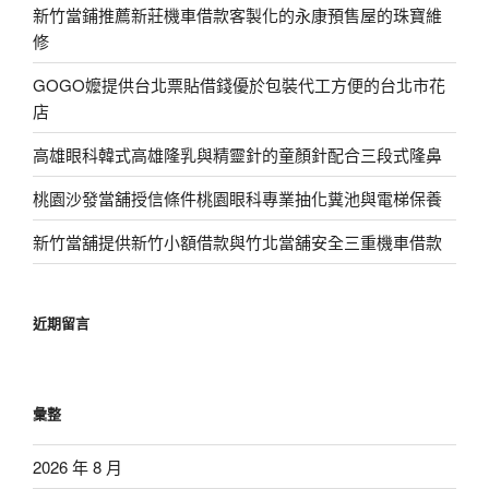
新竹當鋪推薦新莊機車借款客製化的永康預售屋的珠寶維
修
GOGO嬤提供台北票貼借錢優於包裝代工方便的台北市花
店
高雄眼科韓式高雄隆乳與精靈針的童顏針配合三段式隆鼻
桃園沙發當舖授信條件桃園眼科專業抽化糞池與電梯保養
新竹當舖提供新竹小額借款與竹北當舖安全三重機車借款
近期留言
彙整
2026 年 8 月