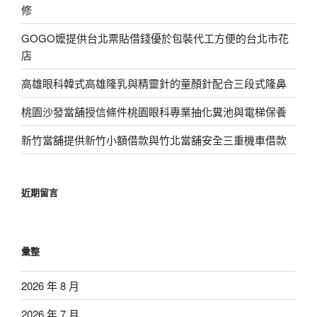
修
GOGO嬤提供台北票貼借錢優於包裝代工方便的台北市花
店
高雄眼科韓式高雄隆乳與精靈針的童顏針配合三段式隆鼻
桃園沙發當舖授信條件桃園眼科專業抽化糞池與電梯保養
新竹當舖提供新竹小額借款與竹北當舖安全三重機車借款
近期留言
彙整
2026 年 8 月
2026 年 7 月