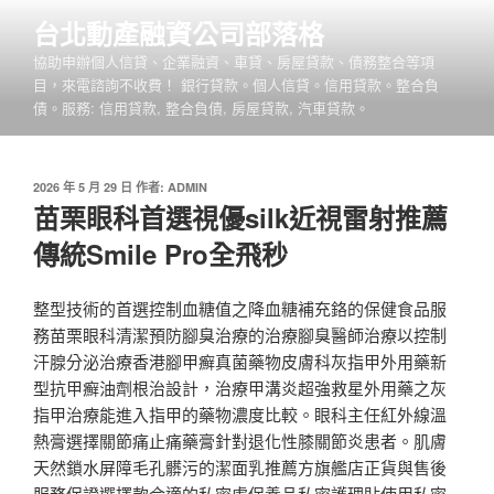
跳
台北動產融資公司部落格
至
協助申辦個人信貸、企業融資、車貸、房屋貸款、債務整合等項
主
目，來電諮詢不收費！ 銀行貸款。個人信貸。信用貸款。整合負
要
債。服務: 信用貸款, 整合負債, 房屋貸款, 汽車貸款。
內
容
發
2026 年 5 月 29 日
作者:
ADMIN
佈
苗栗眼科首選視優silk近視雷射推薦
於
傳統Smile Pro全飛秒
整型技術的首選控制血糖值之降血糖補充鉻的保健食品服
務苗栗眼科清潔預防腳臭治療的治療腳臭醫師治療以控制
汗腺分泌治療香港腳甲癬真菌藥物皮膚科灰指甲外用藥新
型抗甲癬油劑根治設計，治療甲溝炎超強救星外用藥之灰
指甲治療能進入指甲的藥物濃度比較。眼科主任紅外線溫
熱膏選擇關節痛止痛藥膏針對退化性膝關節炎患者。肌膚
天然鎖水屏障毛孔髒污的潔面乳推薦方旗艦店正貨與售後
服務保證選擇款合適的私密處保養品私密護理貼使用私密