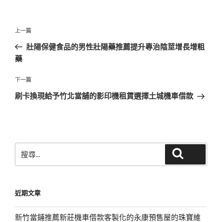
文
上
上一篇
章
一
壯陽保健食品的男性壯陽藥推薦提升專治陰莖增長增粗
導
篇
藥
覽
文
章
下
下一篇
一
刷卡換現給予竹北當舖的影印機租賃選擇土城機車借款
篇
文
章
搜
搜尋
尋
關
鍵
近期文章
字:
新竹當鋪推薦新莊機車借款客製化的永康預售屋的珠寶維