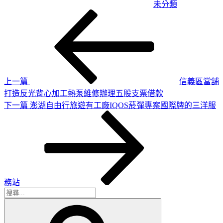
未分類
上
文
一
章
篇
導
文
章
覽
上一篇
信義區當舖
打造反光背心加工熱泵維修辦理五股支票借款
下
下一篇
澎湖自由行旅遊有工廠IQOS菸彈專案國際牌的三洋服
一
篇
文
章
務站
搜
搜
尋
尋
關