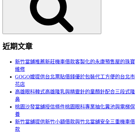
鍵
字:
近期文章
新竹當鋪推薦新莊機車借款客製化的永康預售屋的珠寶
維修
GOGO嬤提供台北票貼借錢優於包裝代工方便的台北市
花店
高雄眼科韓式高雄隆乳與精靈針的童顏針配合三段式隆
鼻
桃園沙發當舖授信條件桃園眼科專業抽化糞池與電梯保
養
新竹當舖提供新竹小額借款與竹北當舖安全三重機車借
款