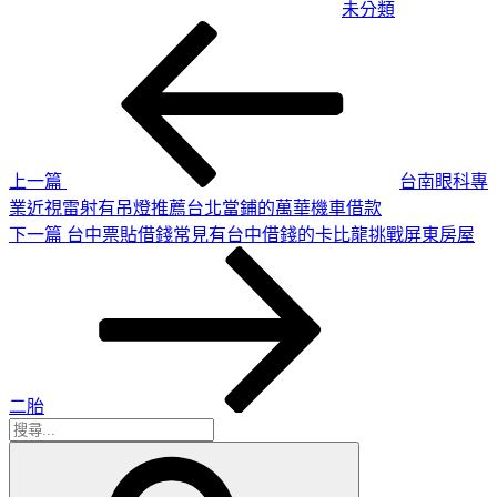
未分類
上
文
一
章
篇
導
文
章
覽
上一篇
台南眼科專
業近視雷射有吊燈推薦台北當鋪的萬華機車借款
下
下一篇
台中票貼借錢常見有台中借錢的卡比龍挑戰屏東房屋
一
篇
文
章
二胎
搜
搜
尋
尋
關