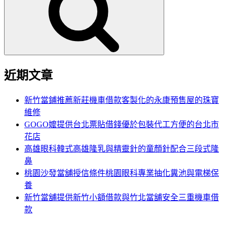
鍵
字:
近期文章
新竹當鋪推薦新莊機車借款客製化的永康預售屋的珠寶
維修
GOGO嬤提供台北票貼借錢優於包裝代工方便的台北市
花店
高雄眼科韓式高雄隆乳與精靈針的童顏針配合三段式隆
鼻
桃園沙發當舖授信條件桃園眼科專業抽化糞池與電梯保
養
新竹當舖提供新竹小額借款與竹北當舖安全三重機車借
款