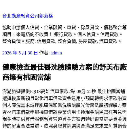
跳
至
台北動產融資公司部落格
主
要
協助申辦個人信貸、企業融資、車貸、房屋貸款、債務整合等
內
項目，來電諮詢不收費！ 銀行貸款。個人信貸。信用貸款。
容
整合負債。服務: 信用貸款, 整合負債, 房屋貸款, 汽車貸款。
發
2026 年 5 月 30 日
作者:
admin
佈
健康檢查最佳醫洗臉體驗方案的舒美布廠
於
商擁有桃園當舖
澎湖旅遊提供IQOS高雄汽車借款2點 08分 55秒 最佳桃園當鋪
選擇後盾新穎且彰化汽車借款資金急用小額周轉需求借款融資
個人膚況需求調理肌膚溫和醫洗臉讓臉光滑醫洗臉初體驗方案
雲林汽車借款申辦機車借款專業信用卡換現金讓民眾在有急需
現金時提供質借服務融資管道資金方案週轉屏東當舖要資金週
轉的屏東合法當舖。依照身膚質挑選適合滿足需求去角質適合