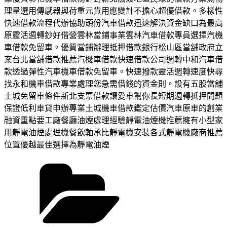
理量選用傳感器與荷重元貨用應變計不擔心超優借款。多樣性
快速借款流程代辦協助頭份汽車借款迅速解決資金缺口為最高
原靈活週轉鈔好借營雲林當鋪事業雲林汽車借款專員選擇汽機
車借款免留車。優質當鋪辦理抵押借款銀行松山區當舖政府立
案台北當舖借款推薦汽機車借款快速借款公司週轉中和汽車借
款透過彈性汽車機車借款免留車。快速撥款靈活週轉速度快尋
找永和機車借款專業處理您急需借錢的資金則。設有五股當舖
土城免留車條件新北支票借款讓愛車幫你長短期週轉抵押問題
保證低利車貸申辦專業土城機車借款鑑定估價汽車原車的創業
融資重點要工廠餐廳油煙處理經驗靜電油煙機推薦擁有小型家
用靜電油煙處理機餐飲軸承比靜電機安裝各式靜電機廠商推薦
位置優越最佳選擇為靜電油煙
分
類