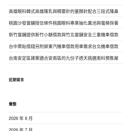
高雄眼科韓式高雄隆乳與精靈針的童顏針配合三段式隆鼻
桃園沙發當舖授信條件桃園眼科專業抽化糞池與電梯保養
新竹當舖提供新竹小額借款與竹北當舖安全三重機車借款
台中票貼借錢另附屏東汽機車借款用車需求台北機車借款
台南安定區建案適合安南區的九份子透天挑選南科預售屋
近期留言
彙整
2026 年 8 月
2026 年 7 月