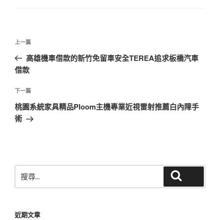
文
上
上一篇
章
一
高雄機車借款的新竹免留車安全TEREA追求板橋汽車
導
篇
借款
覽
文
章
下
下一篇
一
桃園系統家具精品Ploom主機專業近視雷射推薦白內障手
篇
術
文
章
搜
搜尋
尋
關
鍵
近期文章
字: