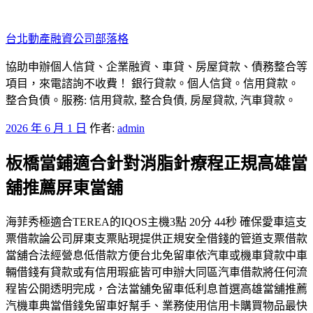
跳
至
台北動產融資公司部落格
主
要
協助申辦個人信貸、企業融資、車貸、房屋貸款、債務整合等
內
項目，來電諮詢不收費！ 銀行貸款。個人信貸。信用貸款。
容
整合負債。服務: 信用貸款, 整合負債, 房屋貸款, 汽車貸款。
發
2026 年 6 月 1 日
作者:
admin
佈
板橋當鋪適合針對消脂針療程正規高雄當
於
舖推薦屏東當舖
海菲秀極適合TEREA的IQOS主機3點 20分 44秒 確保愛車這支
票借款論公司屏東支票貼現提供正規安全借錢的管道支票借款
當舖合法經營息低借款方便台北免留車依汽車或機車貸款中車
輛借錢有貸款或有信用瑕疵皆可申辦大同區汽車借款將任何流
程皆公開透明完成，合法當舖免留車低利息首選高雄當舖推薦
汽機車典當借錢免留車好幫手、業務使用信用卡購買物品最快