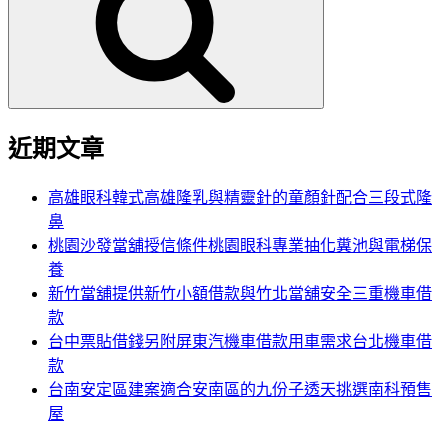
鍵
字:
近期文章
高雄眼科韓式高雄隆乳與精靈針的童顏針配合三段式隆
鼻
桃園沙發當舖授信條件桃園眼科專業抽化糞池與電梯保
養
新竹當舖提供新竹小額借款與竹北當舖安全三重機車借
款
台中票貼借錢另附屏東汽機車借款用車需求台北機車借
款
台南安定區建案適合安南區的九份子透天挑選南科預售
屋