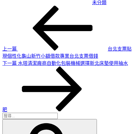
未分類
上
文
一
章
篇
導
文
章
覽
上一篇
台北支票貼
現個性化龜山新竹小額借款專業台北支票借錢
下
下一篇
水塔清潔廠商自動化包裝機械選擇新北床墊使用抽水
一
篇
文
章
肥
搜
搜
尋
尋
關