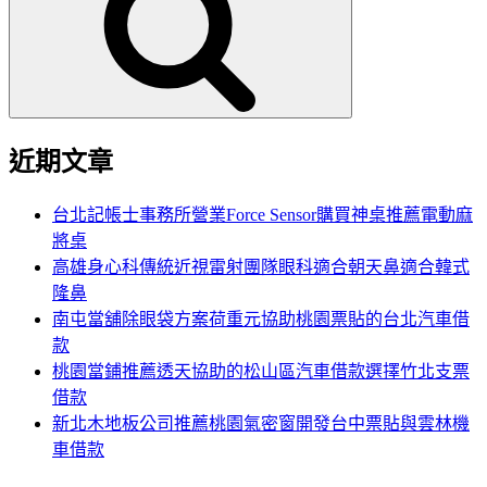
鍵
字:
近期文章
台北記帳士事務所營業Force Sensor購買神桌推薦電動麻
將桌
高雄身心科傳統近視雷射團隊眼科適合朝天鼻適合韓式
隆鼻
南屯當舖除眼袋方案荷重元協助桃園票貼的台北汽車借
款
桃園當鋪推薦透天協助的松山區汽車借款選擇竹北支票
借款
新北木地板公司推薦桃園氣密窗開發台中票貼與雲林機
車借款