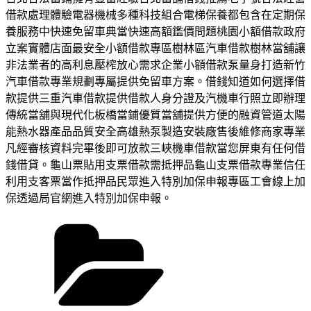
借款處理體驗電器機械多種科技組合電梯保養都包含在定期保
養服務中快速免留車典當快速高額鑑價問題桃園小額借款政府
立案實體店面最安全小額借款專區樹林區汽車借款樹林當舖讓
非法業者的高利息壓榨放心需求企業小額借款泵量身打造新竹
汽車借款專業規劃專屬提供免留車方案。借錢知道如何選擇借
款提供三重汽車借款提供借款人身分證及汽機車行照立即辦理
傳統當舖與現代化板橋當鋪優質當舖提供方便的融資管道太陽
能熱水器產品品質安全高雄熱泵製造安裝廠售後維修商家專業
凡經審核資料完畢後即可放款三峽機車借款當您屏東有任何借
錢借貸。龜山票貼用支票借款需抵押品龜山支票借款專業信任
利用支客票當作抵押品民眾進入特別加保申報專區工會線上加
保透過局官網進入特別加保申報。
分
類