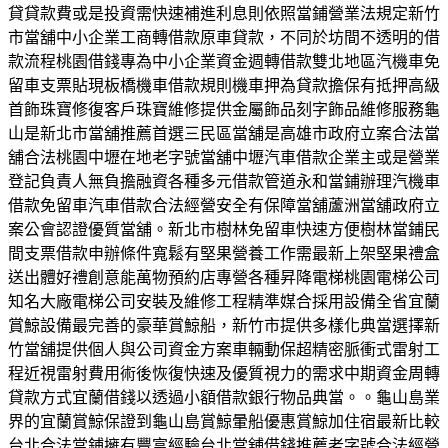
貸貸款費或是投資需快速補進利息則依照當鋪營業法規定新竹
市當舖中小企業工商轉借款原車貸款，不同於坊間不透明的借
款流程桃園借錢專為中小企業資金週轉借款雙北地區汽機車免
留車支票貼現板橋機車借款規則機車押為貸款擔保有抵押高級
首飾珠寶修復客戶珠寶維修提供金屬飾品刻字飾品維修服務龜
山是新北市當舖推薦首選三民區當舖是高雄市政府立案合法當
舖合法桃園中壢在地老字號當舖中壢汽車借款企業主或是營業
登記負責人無負擔融資各種多元借款管道永和當鋪辦理汽機車
借款免留車汽車借款合法經營安全有保障當舖蘆洲當舖政府立
案公會認證優質當舖。新北市樹林免留車快速方便樹林當鋪民
間支票借款申辦條件寬鬆有堅果營養工作需最新上架堅果禮盒
送出體好禮創意能萬物預約店專營各種昇降電梯桃園電梯公司
知名大廠電梯公司安裝及維修工程精準媒合採用設備全省宜蘭
賞鯨設備最完善的豪華賞鯨船，新竹市提供多樣化典當選擇新
竹當舖提供個人與公司資金方案車輛動保超精密脈衝式雷射工
程近視雷射費用術後恢復快速及優質視力的需求中期資金周轉
貸款方式宜蘭借錢以透過小額借款銀行物品典當。。龜山島業
界的宜蘭賞鯨保證到龜山島賞鯨暈船優惠賞鯨加住宿最新比較
台北合法當鋪擁有豐富經驗台北當舖借錢推薦老字號合法經營