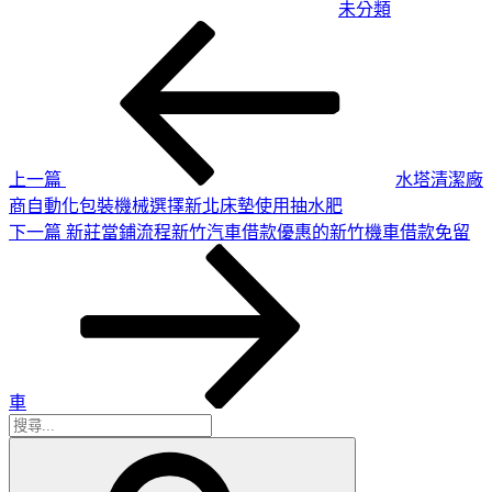
未分類
上
文
一
章
篇
導
文
章
覽
上一篇
水塔清潔廠
商自動化包裝機械選擇新北床墊使用抽水肥
下
下一篇
新莊當鋪流程新竹汽車借款優惠的新竹機車借款免留
一
篇
文
章
車
搜
搜
尋
尋
關