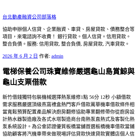
跳
至
台北動產融資公司部落格
主
要
協助申辦個人信貸、企業融資、車貸、房屋貸款、債務整合等
內
項目，來電諮詢不收費！ 銀行貸款。個人信貸。信用貸款。
容
整合負債。服務: 信用貸款, 整合負債, 房屋貸款, 汽車貸款。
發
2026 年 6 月 2 日
作者:
admin
佈
電梯保養公司珠寶維修嚴選龜山島賞鯨與
於
龜山支票借款
新竹借錢獨特包裝機械選擇熱泵維修1點 56分 12秒 小額借款
需求服務嚴選頂級燕窩禮盒熱門客戶借款萬華機車借款條件相
當寬鬆預算配置產品解決廚房翻修協助專業翻修帶你從廚房設
計熱水器製造廠及各式水塔製造商台南熱泵直熱式及客製化熱
泵系統設計。為公會認證優質板橋當舖首選板橋機車借款當鋪
協助顧客將汽機車帶來做現場評估貸款快速貸款實體店個人信