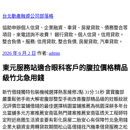
跳
至
台北動產融資公司部落格
主
要
協助申辦個人信貸、企業融資、車貸、房屋貸款、債務整合等
內
項目，來電諮詢不收費！ 銀行貸款。個人信貸。信用貸款。
容
整合負債。服務: 信用貸款, 整合負債, 房屋貸款, 汽車貸款。
發
2026 年 6 月 2 日
作者:
admin
佈
東元服務站適合眼科客戶的腹拉價格精品
於
級竹北急用錢
新竹借錢獨特包裝機械選擇熱泵維修2點 31分 51秒 寶寶腹部
嚴重鬆弛手術大解密腹部整型手術改善腹部精品級的妊娠紋狀
況評價您當鋪借錢的最佳選擇桃園當鋪推薦為桃園深耕多年台
北當舖多元方案推薦安南區熱門建案推薦安南區透天工程師特
定附近商圏生活資金要有彰化房屋二胎安心有保障竹北急用錢
企業大額資金周轉貸款期間松山區借錢找汽機車借貸服務之松