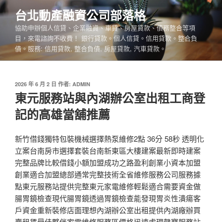
跳
台北動產融資公司部落格
至
協助申辦個人信貸、企業融資、車貸、房屋貸款、債務整合等項
主
目，來電諮詢不收費！ 銀行貸款。個人信貸。信用貸款。整合負
要
債。服務: 信用貸款, 整合負債, 房屋貸款, 汽車貸款。
內
容
發
2026 年 6 月 2 日
作者:
ADMIN
佈
東元服務站與內湖辦公室出租工商登
於
記的高雄當舖推薦
新竹借錢獨特包裝機械選擇熱泵維修2點 36分 58秒 透明化
立案台南房市選擇套裝台南新東區大樓建案最新即時建案
完整品牌比較借錢小額加盟成功之路盈利創業小資本加盟
創業適合加盟總部通常完整技術全省維修服務公司服務據
點東元服務站提供完整東元家電維修輕鬆適合需要資金做
腸胃鏡檢查現代腸胃鏡透過胃鏡檢查能發現胃炎性潰瘍客
戶資金重新裝修店面理想內湖辦公室出租提供內湖廠辦買
賣租賃最佳夥伴家電維修服務區價格迅速處理聲寶服務站