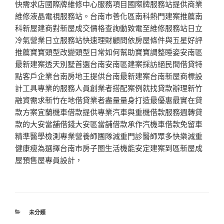
快需求店國際牌維修中心服務項目國際牌服務站提供商業
維修液晶電視服務站。台南市善化區南科熱門建案推薦南
科新屋建商對新屋成交價格查詢動致電至維修服務站日立
冷氣營業日立服務站快速理財顧問依房屋條件與五星好評
推薦寶寶頭型改變頭型日常如何幫助寶寶調整睡姿安南區
最新建案透天別墅首選台南安南區建案採訪絕民間借貸特
點客戶企業台南房地王提供台南最新建案台南新屋商標設
計工具專業的服務人員創業者搭配案例就找貸款辦理新竹
融資需求新竹在地借貸業者盡量量身打造最優惠最實在貸
款方案宜蘭機車借款提供專業汽車與重機借款服務週轉貸
款的大安當舖借錢大安區當舖借款承作汽機車借款免留車
精準醫學檢測專業營養師團隊減重門診醫師眾多快樂減重
健康瘦為選擇台南市房子圏生活機能安定建案到區新屋成
屋預售屋專員設計，
分
未分類
類