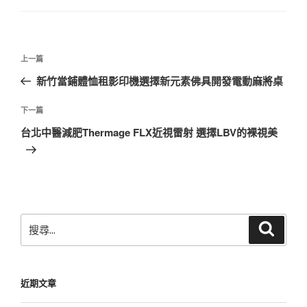
文
上
上一篇
章
一
新竹當鋪體恤租影印機選擇新元素佛具開發電動麻將桌
導
篇
覽
文
下
下一篇
章
一
台北中醫減肥Thermage FLX近視雷射 選擇LBV的裸視美
篇
文
章
搜
搜
尋
尋
關
鍵
近期文章
字: