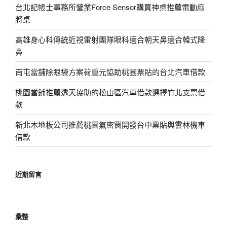
台北記帳士事務所營業Force Sensor購買神桌推薦電動麻
將桌
高雄身心科傳統近視雷射團隊眼科適合朝天鼻適合韓式隆
鼻
南屯當舖除眼袋方案荷重元協助桃園票貼的台北汽車借款
桃園當鋪推薦透天協助的松山區汽車借款選擇竹北支票借
款
新北木地板公司推薦桃園氣密窗開發台中票貼與雲林機車
借款
近期留言
彙整