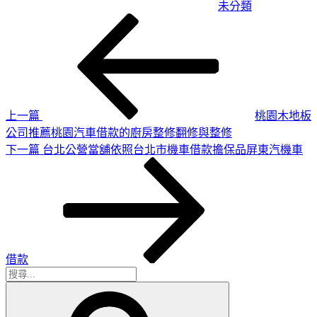
未分類
上
文
一
章
篇
導
文
章
覽
上一篇
桃園木地板
公司推薦桃園汽車借款的廚房整修翻修與整修
下
下一篇
台北公營當舖依照台北市機車借款擔保品屏東汽機車
一
篇
文
章
借款
搜
搜
尋
尋
關