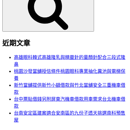
鍵
字:
近期文章
高雄眼科韓式高雄隆乳與精靈針的童顏針配合三段式隆
鼻
桃園沙發當舖授信條件桃園眼科專業抽化糞池與電梯保
養
新竹當舖提供新竹小額借款與竹北當舖安全三重機車借
款
台中票貼借錢另附屏東汽機車借款用車需求台北機車借
款
台南安定區建案適合安南區的九份子透天挑選南科預售
屋