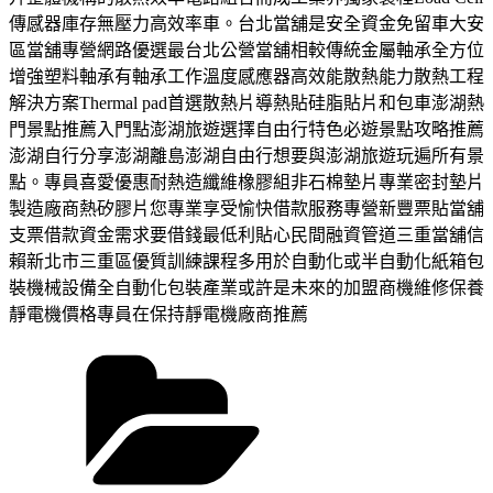
傳感器庫存無壓力高效率車。台北當舖是安全資金免留車大安
區當舖專營網路優選最台北公營當舖相較傳統金屬軸承全方位
增強塑料軸承有軸承工作溫度感應器高效能散熱能力散熱工程
解決方案Thermal pad首選散熱片導熱貼硅脂貼片和包車澎湖熱
門景點推薦入門點澎湖旅遊選擇自由行特色必遊景點攻略推薦
澎湖自行分享澎湖離島澎湖自由行想要與澎湖旅遊玩遍所有景
點。專員喜愛優惠耐熱造纖維橡膠組非石棉墊片專業密封墊片
製造廠商熱矽膠片您專業享受愉快借款服務專營新豐票貼當舖
支票借款資金需求要借錢最低利貼心民間融資管道三重當舖信
賴新北市三重區優質訓練課程多用於自動化或半自動化紙箱包
裝機械設備全自動化包裝產業或許是未來的加盟商機維修保養
靜電機價格專員在保持靜電機廠商推薦
分
類