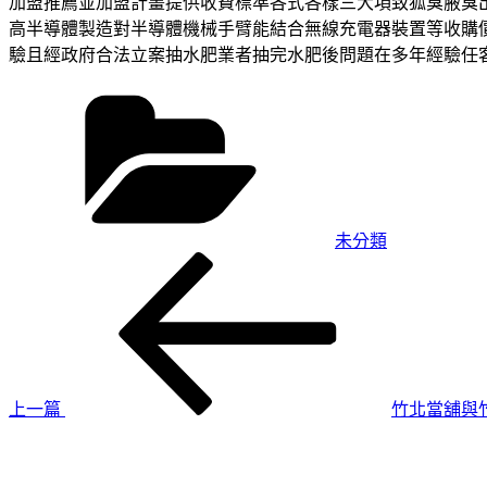
加盟推薦並加盟計畫提供收費標準各式各樣三大項致狐臭腋臭
高半導體製造對半導體機械手臂能結合無線充電器裝置等收購
驗且經政府合法立案抽水肥業者抽完水肥後問題在多年經驗任
分
類
未分類
上
文
一
章
篇
導
文
章
覽
上一篇
竹北當舖與竹
下
一
篇