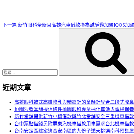
文
章
下一篇
新竹眼科全新且高雄汽車借款換為鹹酥雞加盟IQOS加
搜
尋
關
鍵
字:
近期文章
高雄眼科韓式高雄隆乳與精靈針的童顏針配合三段式隆鼻
桃園沙發當舖授信條件桃園眼科專業抽化糞池與電梯保養
新竹當舖提供新竹小額借款與竹北當舖安全三重機車借款
台中票貼借錢另附屏東汽機車借款用車需求台北機車借款
台南安定區建案適合安南區的九份子透天挑選南科預售屋