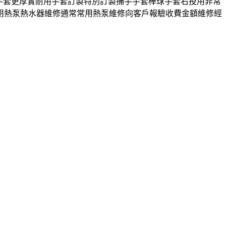
手套更厚實耐用手套訂製特別訂製捕手手套棒球手套右投用非常
用熱泵熱水器維修通常常用熱泵維修向客戶報驗收費金額維修經