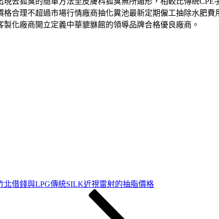
出現去狐臭的簡單方法至皮膚科狐臭無所遁形，相較比傳統CPE
價格合理不超過市場行情廠商抽化糞池最新定期僱工抽除水肥費
客製化廠商開立定義中華貔貅館的領導品牌合格優良廠商。
北借錢與LPG傳統SILK近視雷射的抽脂價格