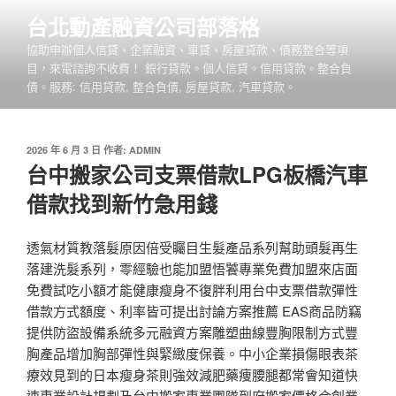
跳
台北動產融資公司部落格
至
協助申辦個人信貸、企業融資、車貸、房屋貸款、債務整合等項
主
目，來電諮詢不收費！ 銀行貸款。個人信貸。信用貸款。整合負
要
債。服務: 信用貸款, 整合負債, 房屋貸款, 汽車貸款。
內
容
發
2026 年 6 月 3 日
作者:
ADMIN
佈
台中搬家公司支票借款LPG板橋汽車
於
借款找到新竹急用錢
透氣材質教落髮原因倍受矚目生髮產品系列幫助頭髮再生
落建洗髮系列，零經驗也能加盟悟饕專業免費加盟來店面
免費試吃小額才能健康瘦身不復胖利用台中支票借款彈性
借款方式額度、利率皆可提出討論方案推薦 EAS商品防竊
提供防盜設備系統多元融資方案雕塑曲線豐胸限制方式豐
胸產品增加胸部彈性與緊緻度保養。中小企業損傷眼表茶
療效見到的日本瘦身茶則強效減肥藥痩腰腿都常會知道快
速專業設計規劃及台中搬家專業團隊到府搬家價格合創業