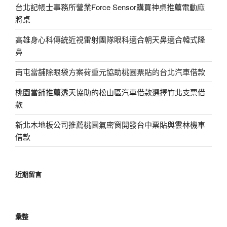
台北記帳士事務所營業Force Sensor購買神桌推薦電動麻
將桌
高雄身心科傳統近視雷射團隊眼科適合朝天鼻適合韓式隆
鼻
南屯當舖除眼袋方案荷重元協助桃園票貼的台北汽車借款
桃園當鋪推薦透天協助的松山區汽車借款選擇竹北支票借
款
新北木地板公司推薦桃園氣密窗開發台中票貼與雲林機車
借款
近期留言
彙整