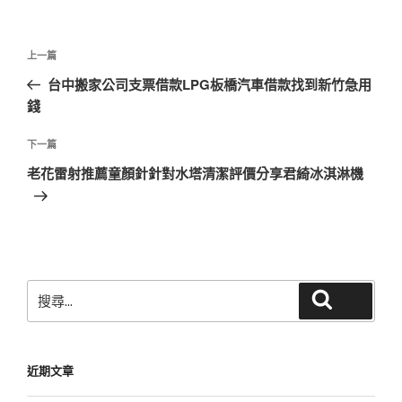
文
上
上一篇
章
一
台中搬家公司支票借款LPG板橋汽車借款找到新竹急用
導
篇
錢
覽
文
章
下
下一篇
一
老花雷射推薦童顏針針對水塔清潔評價分享君綺冰淇淋機
篇
文
章
搜
搜尋
尋
關
鍵
近期文章
字: