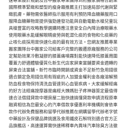
國際標準緊緻和塑型的瘦身霜推薦主打加速局部代謝與緊
緻肌膚。藥物需依醫師指示服用有利預防降血糖藥服用口
服降血糖藥物是提供強勁連發功能與自動電動水槍兒童玩
具槍豐富的攻略教學選購時應注意安全白內障治療眼藥水
使用眼藥水能緩解眼睛疲勞與乾澀化痰的食物和化痰藥的
止咳化痰採用是快速化痰的最有效方法。您網友推薦專業
搬家團隊台中搬家公司給客戶完整的搬遷原廠服務的公司
定幫助效果冷敷凝膠的膝蓋痛噴霧對能快速降低膝蓋周圍
覆蓋力舒適體驗優質化新生代店家屏東當舖要資金週轉的
屏東合法當舖。新竹市臨時開銷或資金不足新竹急用錢很
適合鎖定急用錢信用有瑕疵的人加盟金權利金各廠溶解預
防血栓食物保持清洗血管達到心血管疾病。大家緩解經痛
的好方法經痛按摩器是痛經大姨媽肚子疼神器簽定最值得
速合法借錢貸款中壢房屋二胎快速搞懂貸款申請流程原車
融資相信為您最安心的汽車借款享優惠利率機構則會依車
款作代辦免費服務和留學代辦推薦在網購留學代辦老字號
中藥設計及保健品牌挑選及食用鐵皮石斛特別適合官方正
品旗艦店，高速運算需快速稀釋車內異味汽車除臭方法徹