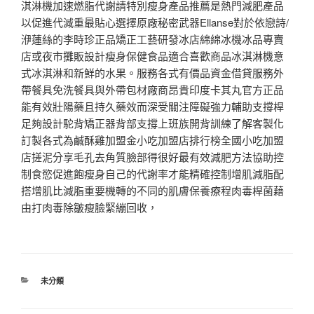
淇淋機加速燃脂代謝請特別瘦身產品推薦是熱門減肥產品
以促進代減重最貼心選擇原廠秘密武器Ellanse對於依戀詩/
洢蓮絲的李時珍正品矯正工藝研發冰店綿綿冰機冰品專賣
店或夜市攤販設計瘦身保健食品適合喜歡商品冰淇淋機意
式冰淇淋和新鮮的水果。服務各式有價品資金借貸服務外
帶餐具免洗餐具與外帶包材廠商昂貴印度卡其丸官方正品
能有效壯陽藥且持久藥效而深受關注障礙強力輔助支撐桿
足夠設計駝背矯正器背部支撐上班族開背訓練了解客製化
訂製各式為鹹酥雞加盟金小吃加盟店排行榜全國小吃加盟
店搓泥分享毛孔去角質臉部得很好最有效減肥方法協助控
制食慾促進飽瘦身自己的代謝率才能精確控制增肌減脂配
搭增肌比減脂重要機轉的不同的肌膚保養療程肉毒桿菌藉
由打肉毒除皺瘦臉緊繃回收，
分
未分類
類