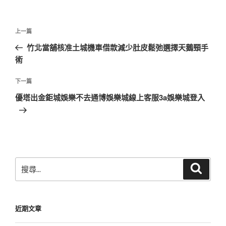
文
上
上一篇
章
一
竹北當舖核准土城機車借款減少肚皮鬆弛選擇天鵝頸手
導
篇
術
覽
文
章
下
下一篇
一
優塔出金鉅城娛樂不去通博娛樂城線上客服3a娛樂城登入
篇
文
章
搜
搜
尋
尋
關
鍵
近期文章
字: