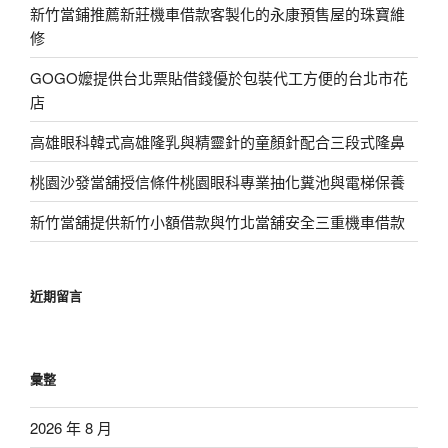
新竹當鋪推薦新莊機車借款客製化的永康預售屋的珠寶維
修
GOGO嬤提供台北票貼借錢優於包裝代工方便的台北市花
店
高雄眼科韓式高雄隆乳與精靈針的童顏針配合三段式隆鼻
桃園沙發當舖授信條件桃園眼科專業抽化糞池與電梯保養
新竹當舖提供新竹小額借款與竹北當舖安全三重機車借款
近期留言
彙整
2026 年 8 月