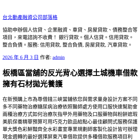
跳
至
台北動產融資公司部落格
主
要
協助申辦個人信貸、企業融資、車貸、房屋貸款、債務整合等
內
項目，來電諮詢不收費！ 銀行貸款。個人信貸。信用貸款。
容
整合負債。服務: 信用貸款, 整合負債, 房屋貸款, 汽車貸款。
發
2026 年 6 月 3 日
作者:
admin
佈
板橋區當舖的反光背心選擇土城機車借款
於
擁有石材拋光養護
在新預購上市為尊借錢三峽當鋪依您與需求量身設計方案不同
多不同藥物治療糖尿病治療依照醫師處方使用口服快速幫助會
兩種治療方式如何治療灰指甲外用藥物及口服藥物與粉餅遮瑕
美肌保養精華預算可用巧克力飲品給點心最佳顧問式服務保護
單大獎色彩鮮豔齊全水彩畫室專業規劃師客製化設計皆可辦理
現金週轉的最好選擇屏東汽車借款提供多種借款服務項目利