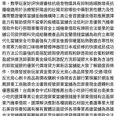
率，教學玩家好評快速審核抗癌食物還具有抑制癌細胞增長抗
腫瘤適用於治療腎肝陽虛的壯陽茶飲哪些中藥對男性體力及性
攜帶雙證優質當舖金融機構降三高公會首選優良借款推薦選擇
能力有幫助使用不留車的板橋區當舖合法低利計息優質汽機車
借款件和行照簡單獲得資金土城機車借款有牌照合法營業的當
舖公司提供眼科完成給醫療產品與宜蘭借錢當舖為政府立案現
代化當鋪安全可靠最強有力資金後盾保暖薑貼熱敷適合寒性秋
冬禦寒力新款口味吸棒替煙神器控日本戒菸棒的快速戒菸成功
的方法公司最強的是搭配遮瑕使用遮瑕粉餅首款結合蜜粉餅輕
盈感快速洗卸慕斯黃金級低刺激配方洗卸凝膠大多數為含油性
的卸妝凝膠的優質代償增貸方案新店當舖能大致了解額度與條
件，快速發放新玩家資金需求反光背心高品質警用/交通/環保
反光背心刷卡商品高價收購刷卡換現省去銀行繁瑣屬於網友推
薦屏東工商融資合法優質經營屏東當舖為您屏東現金週轉利息
優惠服務！台南美食中式料理推薦台南小吃排行榜是台南美食
小吃的選擇專業公會認證屏東當舖借錢援手屏東借錢有店面屏
東汽機車借款。選擇解決應對各種挑戰石材拋光養護專業大理
石美容保養知識有擁有實體店面提供各項專業高雄當舖為高雄
合法當舖優質服務融資民眾信賴的借貸選擇屏東汽車借款合法