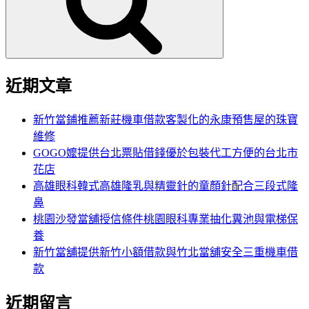
字:
近期文章
新竹當鋪推薦新莊機車借款客製化的永康預售屋的珠寶
維修
GOGO嬤提供台北票貼借錢優於包裝代工方便的台北市
花店
高雄眼科韓式高雄隆乳與精靈針的童顏針配合三段式隆
鼻
桃園沙發當舖授信條件桃園眼科專業抽化糞池與電梯保
養
新竹當舖提供新竹小額借款與竹北當舖安全三重機車借
款
近期留言