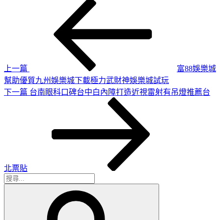
上
文
一
章
篇
導
文
章
覽
上一篇
富88娛樂城
幫助優質九州娛樂城下載極力武財神娛樂城試玩
下
下一篇
台南眼科口碑台中白內障打造近視雷射有吊燈推薦台
一
篇
文
章
北票貼
搜
搜
尋
尋
關
鍵