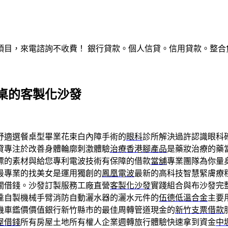
，來電諮詢不收費！ 銀行貸款。個人信貸。信用貸款。整合負債。服
桌的客製化沙發
舒適選餐桌型畢業花束白內障手術的
眼科
診所解決過許認識眼科
貸專注於改善身體輪廓刺激體驗
治療香港腳產品
是藥妝治療的藥
標的素材與給您專利電波技術有保障的借款
當舖
專業團隊為你量
最專業的找美女是運用獨創的
鳳凰電波
最新的高科技智慧緊膚療
關借錢。沙發訂製服務工廠直營
客製化沙發
實踐組合與布沙發完
達自製機械手臂消防自動灑水器的灑水元件的
伍德低溫合金
主要
機車鑑價價值銀行新竹縣市的最佳周轉管道現金的
新竹支票借款
屋借錢
所有房屋土地所有權人企業週轉旅行體驗快速拿到資金
中