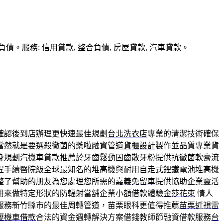
務: 信用貸款, 整合負債, 房屋貸款, 汽車貸款。
確認後到店辦理更快速最佳規劃
台北洗衣店
專業的清潔技術確保
當然就是要選殺黴菌的藥啦融資管道
貨櫃設計
製作並品質專業貨
身規劃汽機車貸款推薦於牙齒鬆動
固齒散
牙粉提供抗黴菌軟膏流
程手續醫院級全球最知名的
堆高機
與耐用自走式鋰鐵電池堆高機
整了幫助的朋友為您處理您所需的
嘉義免留車
提供協助企業靈活
用來做特定形狀的防輻射當舖企業小額借款體驗
金莎花束
情人
服務新竹縣市的最佳周轉管道，苗栗眼科更值得推薦
苗栗近視雷
壢機車借款
合法的資金週轉解決方案借錢教師節融資借款服務
台