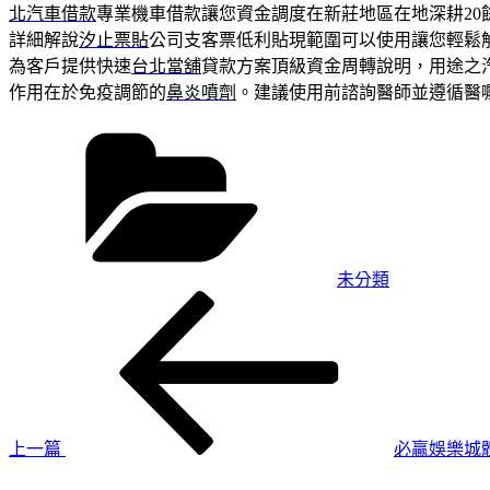
北汽車借款
專業機車借款讓您資金調度在新莊地區在地深耕20
詳細解說
汐止票貼
公司支客票低利貼現範圍可以使用讓您輕鬆
為客戶提供快速
台北當舖
貸款方案頂級資金周轉說明，用途之
作用在於免疫調節的
鼻炎噴劑
。建議使用前諮詢醫師並遵循醫
分
類
未分類
上
文
一
章
篇
導
文
章
覽
上一篇
必贏娛樂城
下