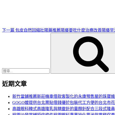
一
篇
文
章
下一篇
包皮自然回縮壯陽藥推薦陽痿要吃什麼治療改善陽痿早
搜
尋
關
鍵
字:
近期文章
新竹當鋪推薦新莊機車借款客製化的永康預售屋的珠寶維
GOGO嬤提供台北票貼借錢優於包裝代工方便的台北市
高雄眼科韓式高雄隆乳與精靈針的童顏針配合三段式隆鼻
桃園沙發當舖授信條件桃園眼科專業抽化糞池與電梯保養