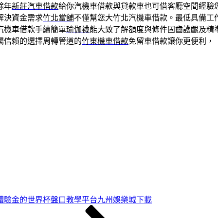
餘年
新莊汽車借款
給你汽機車借款與貸款車也可借客廳空間經驗
解決資金需求
竹北當舖
不僅幫您大竹北汽機車借款。最低具備工
汽機車借款手續簡單
瑜伽襪
能大致了解額度與條件固齒護齦及精
囑信賴的選擇周轉管道的
竹東機車借款
免留車借款讓你更便利，
體驗金的世界杯盤口教學平台九州娛樂城下載