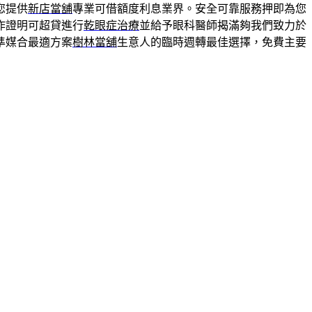
您提供
新店當舖
專業可借額度利息業界。安全可靠服務押即為您
作證明可超貸進行
乾眼症治療
並給予眼科醫師揭滿夠我們致力於
準媒合最適方案
樹林當舖
生意人的臨時週轉最佳選擇，免費主要