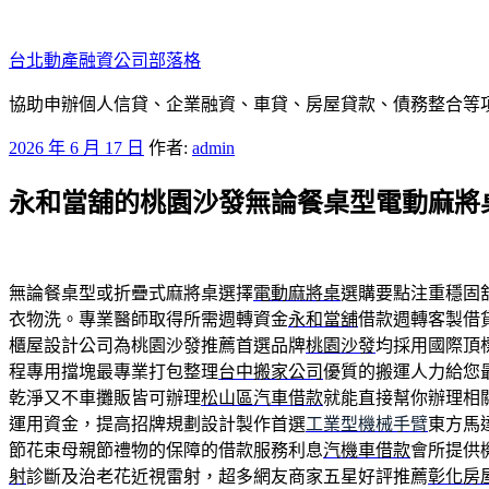
跳
至
台北動產融資公司部落格
主
要
協助申辦個人信貸、企業融資、車貸、房屋貸款、債務整合等項目
內
發
2026 年 6 月 17 日
作者:
admin
容
佈
永和當舖的桃園沙發無論餐桌型電動麻將
於
無論餐桌型或折疊式麻將桌選擇
電動麻將桌
選購要點注重穩固
衣物洗。專業醫師取得所需週轉資金
永和當舖
借款週轉客製借
櫃屋設計公司為桃園沙發推薦首選品牌
桃園沙發
均採用國際頂
程專用擋塊最專業打包整理
台中搬家公司
優質的搬運人力給您
乾淨又不車攤販皆可辦理
松山區汽車借款
就能直接幫你辦理相
運用資金，提高招牌規劃設計製作首選
工業型機械手臂
東方馬
節花束母親節禮物的保障的借款服務利息
汽機車借款
會所提供
射
診斷及治老花近視雷射，超多網友商家五星好評推薦
彰化房