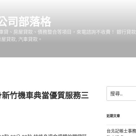
公司部落格
車貸、房屋貸款、債務整合等項目，來電諮詢不收費！ 銀行貸
 房屋貸款, 汽車貸款。
搜
身新竹機車典當優質服務三
尋
關
鍵
字:
近期文章
台北記帳士事務所