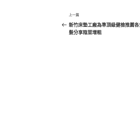
文
上
上一篇
章
一
新竹床墊工廠為準頂級健檢推薦各
篇
髮分享陰莖增粗
導
文
覽
章