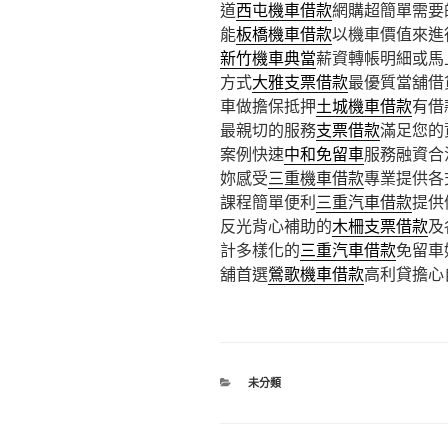
道
西屯機車借款
網購超簡單需要
能
板橋機車借款
以機車價值來進
新竹機車典當
薪資轉帳明細或馬
方式
大雅支票借款
最優質當舖借
車做擔保抵押
土城機車借款
有借
最親切的服務
支票借款
滿足您的
案例快速
中和免留車
服務融資合
妳感受
三重機車借款
專業提供各
課程簡單便利
三重汽車借款
提供
反光背心補助的
木柵支票借款
及
計多樣化的
三重汽車借款
免留車
舖首選
鶯歌機車借款
高利貸擔心
分
未分類
類