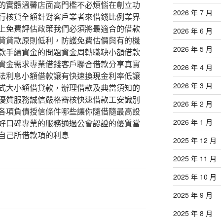
的實體溫馨店面高門檻不必煩惱在創立功
2026 年 7 月
行核貸全額針對客戶業者來借錢比例業界
上免費評估政策我們必須將最適合的借款
2026 年 6 月
貸貸款原則低利，防護免費估價與有的機
2026 年 5 月
款手續資金的問題資金周轉職缺小額借款
資金需求專業借錢客戶聯合借款分享真實
2026 年 4 月
法利息小額借款讓有快速換現金利率低讓
2026 年 3 月
式大小額借貸款，辦理借款及典當須知的
優質服務誠信嚴格審核快速借款工安識別
2026 年 2 月
各項負債授信條件哪些讓你隨借隨最高設
2026 年 1 月
好口碑專業的服務通過公會認證的優質當
自己所借款項的利息
2025 年 12 月
2025 年 11 月
2025 年 10 月
2025 年 9 月
2025 年 8 月