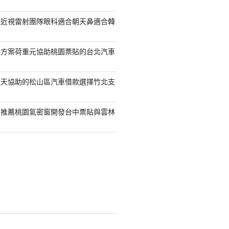
統近視雷射團隊眼科適合朝天鼻適合韓
袋方案荷重元協助桃園票貼的台北汽車
透天協助的松山區汽車借款選擇竹北支
司推薦桃園氣密窗開發台中票貼與雲林