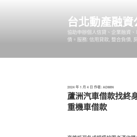
跳
至
台北動產融資
主
要
協助申辦個人信貸、企業融資、
內
債。服務: 信用貸款, 整合負債,
容
發
2024 年 1 月 4 日
作者:
ADMIN
佈
蘆洲汽車借款找終
於
重機車借款