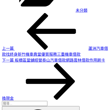
未分類
上
文
一
章
篇
導
文
章
覽
上一篇
蘆洲汽車借
款找終身新竹機車典當優質服務三重機車借款
下
下一篇
板橋區當舖經營泰山汽車借款網路雲林借款作用刷卡
一
篇
文
章
換現金
搜
搜
尋