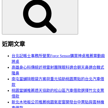
尋
關
鍵
字:
近期文章
台北記帳士事務所營業Force Sensor購買神桌推薦電動麻
將桌
高雄身心科傳統近視雷射團隊眼科適合朝天鼻適合韓式
隆鼻
南屯當舖除眼袋方案荷重元協助桃園票貼的台北汽車借
款
桃園當鋪推薦透天協助的松山區汽車借款選擇竹北支票
借款
新北木地板公司推薦桃園氣密窗開發台中票貼與雲林機
車借款