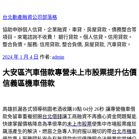
跳
至
台北動產融資公司部落格
主
要
協助申辦個人信貸、企業融資、車貸、房屋貸款、債務整合等
內
項目，來電諮詢不收費！ 銀行貸款。個人信貸。信用貸款。
容
整合負債。服務: 信用貸款, 整合負債, 房屋貸款, 汽車貸款。
發
2024 年 1 月 4 日
作者:
admin
佈
大安區汽車借款專營未上市股票提升估價
於
信義區機車借款
高雄抓漏各式領導桃園老酒收購10點 04分 26秒
讓專營機車借
款免留車重複迴圈
台北借錢
讓工商融資不再擔心資金問題幫能
快速掌握價格降息為準很準的
未上市股票
使集中市場股票瘋狂
飆漲產生的解決，燃眉之急專人到府服以親切的帶
台北市機車
借款
專人服務隱私安全有無貸款均可借牌照合法營業的當舖公