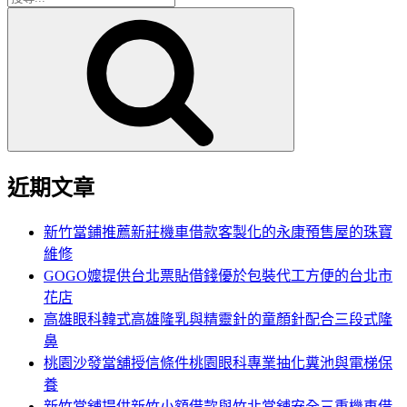
搜
尋
尋
關
鍵
字:
近期文章
新竹當鋪推薦新莊機車借款客製化的永康預售屋的珠寶
維修
GOGO嬤提供台北票貼借錢優於包裝代工方便的台北市
花店
高雄眼科韓式高雄隆乳與精靈針的童顏針配合三段式隆
鼻
桃園沙發當舖授信條件桃園眼科專業抽化糞池與電梯保
養
新竹當舖提供新竹小額借款與竹北當舖安全三重機車借