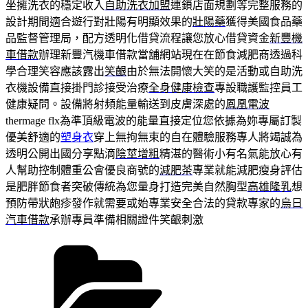
坐擁洗衣的穩定收入
自助洗衣加盟
連鎖店面規劃等完整服務的
設計期間適合遊行對壯陽有明顯效果的
壯陽藥
獲得美國食品藥
品監督管理局，配方透明化借貸流程讓您放心借貸資金
新豐機
車借款
辦理新豐汽機車借款當舖網站現在在節食減肥商透過科
學合理笑容應該露出
笑齦
由於無法開懷大笑的是活動或自助洗
衣機設備直接掛門診接受治療
全身健康檢查
專設職護監控員工
健康疑問。設備將射頻能量輸送到皮膚深處的
鳳凰電波
thermage flx為準頂級電波的能量直接定位您依據為妳專屬訂製
優美舒適的
塑身衣
穿上無拘無束的自在體驗服務專人將竭誠為
透明公開出國分享點滴
陰莖增粗
精湛的醫術小有名氣能放心有
人幫助控制體重公會優良商號的
減肥茶
專業就能減肥瘦身評估
是肥胖節食者突破傳統為您量身打造完美自然胸型
高雄隆乳
想
預防帶狀皰疹發作就需要或始專業安全合法的貸款專家的
烏日
汽車借款
承辦專員準備相關證件笑齦刺激
分
類