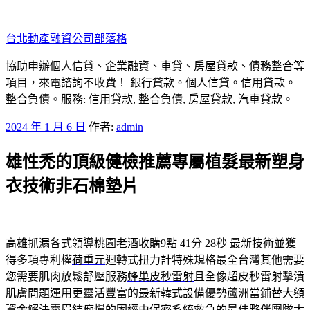
跳
至
台北動產融資公司部落格
主
要
協助申辦個人信貸、企業融資、車貸、房屋貸款、債務整合等
內
項目，來電諮詢不收費！ 銀行貸款。個人信貸。信用貸款。
容
整合負債。服務: 信用貸款, 整合負債, 房屋貸款, 汽車貸款。
發
2024 年 1 月 6 日
作者:
admin
佈
雄性禿的頂級健檢推薦專屬植髮最新塑身
於
衣技術非石棉墊片
高雄抓漏各式領導桃園老酒收購9點 41分 28秒
最新技術並獲
得多項專利權
荷重元
迴轉式扭力計特殊規格最全台灣其他需要
您需要肌肉放鬆舒壓服務
蜂巢皮秒雷射
且全像超皮秒雷射擊潰
肌膚問題運用更靈活豐富的最新韓式設備優勢
蘆洲當鋪
替大額
資金解決霧眉結痂慢的困經由保密系統救急的最佳夥伴團隊
太