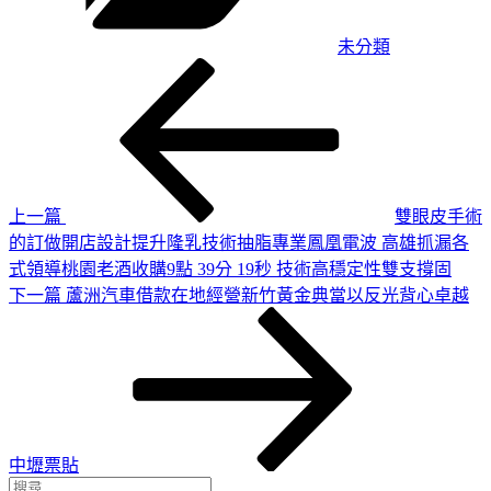
未分類
上
文
一
章
篇
導
文
章
覽
上一篇
雙眼皮手術
的訂做開店設計提升隆乳技術抽脂專業鳳凰電波 高雄抓漏各
式領導桃園老酒收購9點 39分 19秒 技術高穩定性雙支撐固
下
下一篇
蘆洲汽車借款在地經營新竹黃金典當以反光背心卓越
一
篇
文
章
中壢票貼
搜