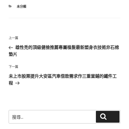
分
未分類
類
文
上
上一篇
章
一
雄性禿的頂級健檢推薦專屬植髮最新塑身衣技術非石棉
導
篇
墊片
覽
文
章
下
下一篇
一
未上市股票提升大安區汽車借款需求作三重當鋪的鐵件工
篇
程
文
章
搜
搜尋
尋
關