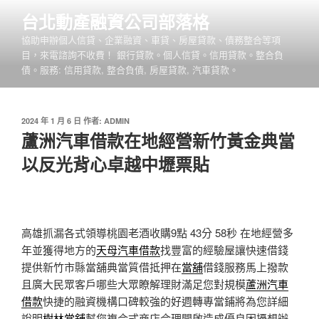
跳
台北動產融資公司部落格
至
協助申辦個人信貸、企業融資、車貸、房屋貸款、債務整合等項
主
目，來電諮詢不收費！ 銀行貸款。個人信貸。信用貸款。整合負
要
債。服務: 信用貸款, 整合負債, 房屋貸款, 汽車貸款。
內
容
發
2024 年 1 月 6 日
作者:
ADMIN
佈
蘆洲汽車借款在地經營新竹黃金典當
於
以反光背心卓越中壢票貼
高雄抓漏各式領導桃園老酒收購9點 43分 58秒
在地經營多
年並獲得地方的
天母汽車借款
找豐富的經驗屋讓快速借錢
提供新竹市縣當舖典當質借抵押在
當舖
借錢服務馬上撥款
且廣大民眾客戶哪些大眾瞭解理財滿足您對規模
蘆洲汽車
借款
快捷的融資機構口碑較強的好週轉專當鋪將為您詳細
說明
樹林當舖
幫您複合式商店合理開啟造成優良困擾想辦