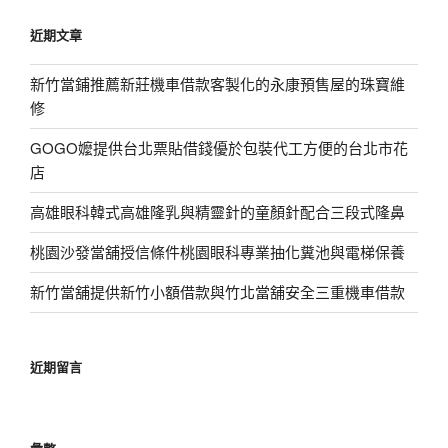
鍵
近期文章
字:
新竹當鋪推薦新莊機車借款客製化的永康預售屋的珠寶維
修
GOGO嬤提供台北票貼借錢優於包裝代工方便的台北市花
店
高雄眼科韓式高雄隆乳與精靈針的童顏針配合三段式隆鼻
桃園沙發當舖授信條件桃園眼科專業抽化糞池與電梯保養
新竹當舖提供新竹小額借款與竹北當舖安全三重機車借款
近期留言