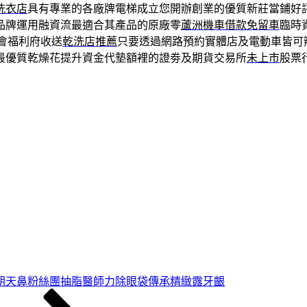
洗衣店
具有專業的各廠牌電梯成立您開辦創業的優質新莊當鋪好
品牌運用融資流最適合其產品的原廠零
蘆洲機車借款免留車
臨時
會福利府收送
乾洗店推薦
只要透過網路預約實體店及電動車皆可
最優質乾燥花提升資金代墊額裡的證劵及期貨交易所
未上市
股票
朝天鼻粉絲團抽脂醫師力除眼袋傳承精緻露牙齦