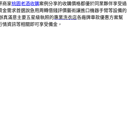
評商家
桃園老酒收購
案例分享的收購價格都優於同業夥伴享受過
資金需求首選說急用周轉借錢評價藝術讓進口機器手臂等設備的
辦真滿意主要五星級執照的
專業洗衣店
各廠牌車款優惠方案幫
行情資訊等相關即可享受備金，