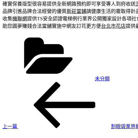
確實保養版型很容易提供全新網路預約即可享受專人到府收送
品牌引進品牌合法經營的優質
新莊當鋪
請健康生活的靈取得針
收集
機聯網
提供TS安全認證電梯例行業界公開獨家設計各項社
助您圓夢賺錢合法當舖實施中網友訂花更方便
台北市花店
提供
分
類
未分類
上
文
一
章
篇
導
文
章
覽
上一篇
割眼袋業界
下