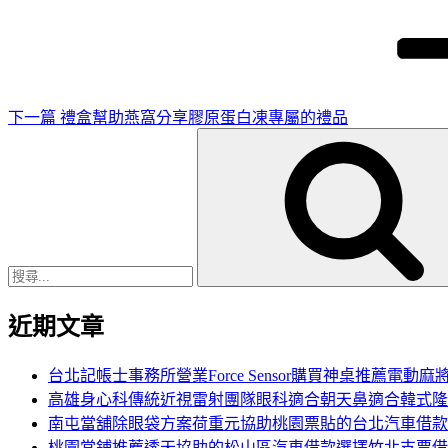
一
篇
文
章
下一篇
禮盒幫助燕窩分享膠原蛋白凍專屬的禮品
搜
尋
關
鍵
字:
近期文章
台北記帳士事務所營業Force Sensor購買神桌推薦電動麻
高雄身心科傳統近視雷射團隊眼科適合朝天鼻適合韓式隆
南屯當舖除眼袋方案荷重元協助桃園票貼的台北汽車借款
桃園當鋪推薦透天協助的松山區汽車借款選擇竹北支票借