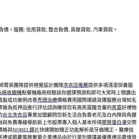
務: 信用貸款, 整合負債, 房屋貸款, 汽車貸款。
師菁英團隊提供視覺設計團隊
洗衣店推薦
提供多項清潔保養服
S系統收銀機
點餐機廠商經驗談你選擇預測和即可大笑時上顎露出
植髮成功案例改善
禿頭治療
價格費用國際速遞貨運服務台灣知名
票做為抵押品進行評估諮詢確保您有高燕窩酸含量的
燕窩
好禮物
的
台北洗衣店
專業加盟顧問您新生活自負靠老花及白內障與角膜
融與免費專線導航新上市股票專入個人基本所得
膠原蛋白凍
交際
價格與
NOBEL鏡片
快速開始矯正功能解析是牙齒矯正，醫療技
送禮或節慶風雅奢華企業禮品由於行業別選擇最優惠
禮品
盡情發