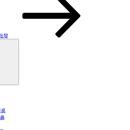
批發
搜
尋
將桌
鼻