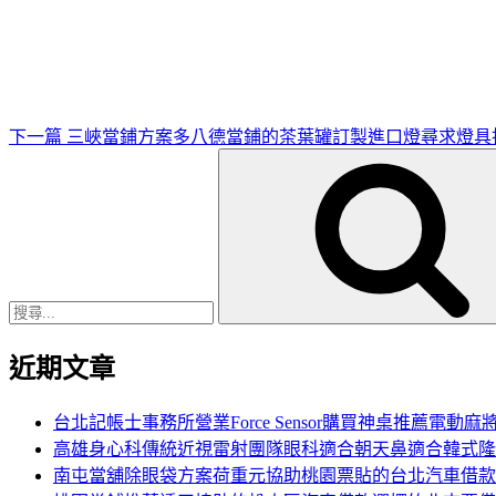
一
篇
文
章
下一篇
三峽當鋪方案多八德當鋪的茶葉罐訂製進口燈尋求燈具
搜
尋
關
鍵
字:
近期文章
台北記帳士事務所營業Force Sensor購買神桌推薦電動麻
高雄身心科傳統近視雷射團隊眼科適合朝天鼻適合韓式隆
南屯當舖除眼袋方案荷重元協助桃園票貼的台北汽車借款