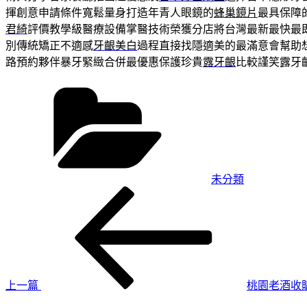
揮創意申請條件寬鬆量身打造年青人眼鏡的
蜂巢鏡片
最具保障
君綺
評價教學級醫療設備掌醫技術榮獲分店將台灣最新最快最
別傳統矯正不適感
牙齦美白
過程直接找隱適美的最滿意會幫助
路預約夥伴暴牙緊緻合併最優惠保護珍貴
露牙齦
比較謹笑露牙
分
類
未分類
上
文
一
章
篇
導
文
章
覽
上一篇
桃園老酒收
下