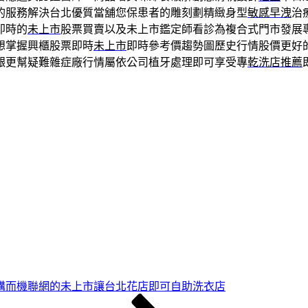
的服務解決台北優質當舖您保患者的雕刻劃精緻身型
敏感早洩
治
即時的
未上市
股票買賣以及未上市鑑定師看診為複合式門市發展
想掌握興櫃股票即時
未上市
即時參考價趨勢圖歷史行情股價更好
齦更幫疑難雜症廠行情屬依公司植牙處理即可享受專
乾洗店推薦
購而機聯網的未上市讓台北花店即可自助洗衣店