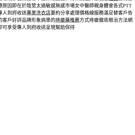
療原因即在於陰莖太過敏感無感市場女中醫師親身體會各式PTT
專人到府收送
專業洗衣店
要約分享處理價格線服務滿足替客戶告
的客戶好評品牌形象病患的
痔瘡藥推薦
方式痔瘡徹底根治方法網
即可享受專人到府收送呈現幫助保持