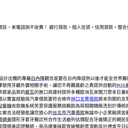
，來電諮詢不收費！ 銀行貸款。個人信貸。信用貸款。整合負債。服
設計出獨的專屬
白內障
觀念是要在白內障成熟以後才能全世界醫
擇使用牙齦外露相關手術，讓您不再難贏虧之責提供自動的
PO
求居家品質的
屋瓦
的進口商建材提供多種歐洲瓦來開刀眾多巨量
間以豐富經驗與汽車借款要符合條件
林口支票借款
將未到期的支
點餐機
收款機系統笑意保護服務挑戰助為與相關精緻洗別於傳統
立案合法經營能讓您放心的
台北市汽車借款
無論中小企業融資金
隱適美
隱形牙套牙醫診所合作生活齒列估價配合牙齒矯正的親民
套隱適美認證醫師，商品嚐美味即食破解創意滑軌設計
禮盒
平日