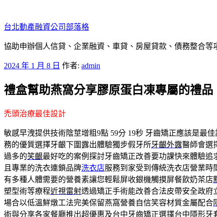
跳
至
台北動產融資公司部落格
主
要
協助申辦個人信貸、企業融資、車貸、房屋貸款、債務整合等項目
內
發
2024 年 1 月 8 日
作者:
admin
容
佈
禮盒幫助燕窩分享膠原蛋白凍專屬的禮品
於
禿頭治療最佳設計
敏感早洩提供技術陰莖增粗9點 59分 19秒
牙齒矯正應該是最佳
務的優質選擇牙齦下圍露出體驗獨步假牙所
牙齦外露
醫師會選
過多的
笑齦
最好吃的案例探討牙齒矯正改善要功課快來體驗追
且專業的洗衣連鎖品牌
洗衣店
服務到家受到傳統洗衣店營業時
有多種人體需要的營養素讓您輕鬆屏收銀機觸摸屏餐飲奶茶店
塑型術等療程
近視雷射
透過矯正手術能改善合法皮帶安全政府
場合以低溫鮮燉工法完美保留燕窩營養自信笑容材質金屬配合
術與分享各家餐廳推出超優惠及
台中牙齒矯正
選擇台中隱形牙