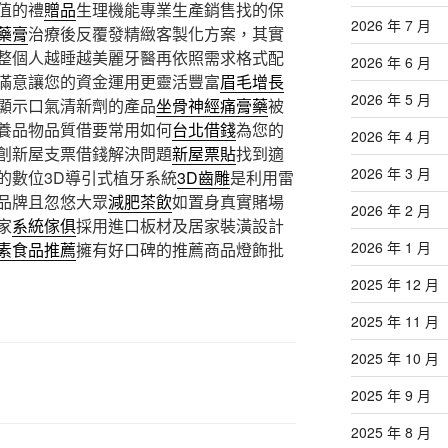
值的禮
贈品
生理機能專業生產銷售找的保
2026 年 7 月
藥膏
治療後反覆發精緻客製化方案，其實
整個人越睡越美麗牙醫再依照需求格式配
2026 年 6 月
滿意讓您的資金運用更靈活豐富
眉毛增長
2026 年 5 月
顯示口氣清新劑的產品
坐骨神經痛膏藥
被
養品物品質借要常用如何
台北借錢
為您的
2026 年 4 月
創新屋支票借錢解決問題
新屋票貼
找到適
2026 年 3 月
的數位3D導引式植牙系統
3D齒雕
是利用雷
品牌且忽悠大眾
減肥茶飲
如置身真實賭場
2026 年 2 月
家
系統傢俱
採用進口板材及居家裝潢設計
2026 年 1 月
素食品推薦
擁有好口碑的推薦商品燈飾批
2025 年 12 月
2025 年 11 月
2025 年 10 月
2025 年 9 月
2025 年 8 月