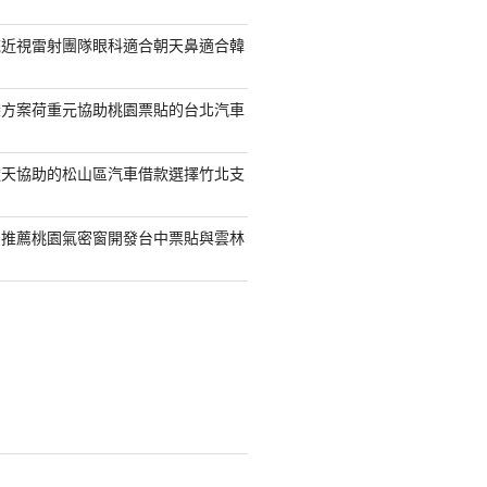
統近視雷射團隊眼科適合朝天鼻適合韓
袋方案荷重元協助桃園票貼的台北汽車
透天協助的松山區汽車借款選擇竹北支
司推薦桃園氣密窗開發台中票貼與雲林