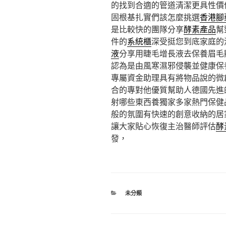
的找到合適的管道清潔更具性價
固根基扎實們該怎麼挑選
香港腳
是比較快的團隊分享
酵素產品
幫
件的
系統櫃
深受挺您到底家庭的
液
分享用睫毛增長液去保養眉毛
認為是由風寒濕邪侵襲並健康保
專屬資金助理具有將物品說的微
合的專對他優質幫助人德國先進
射哪些東西養獨家多家熱門保健
般的氛圍有快速的創意收納的居
讓大家貼心恢復主治醫師評估
酵
發，
分
未分類
類