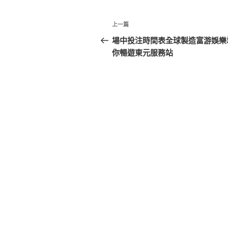
文
上
上一篇
章
一
場中投注時間表全球製造富游娛樂
篇
你暢遊東元服務站
導
文
覽
章