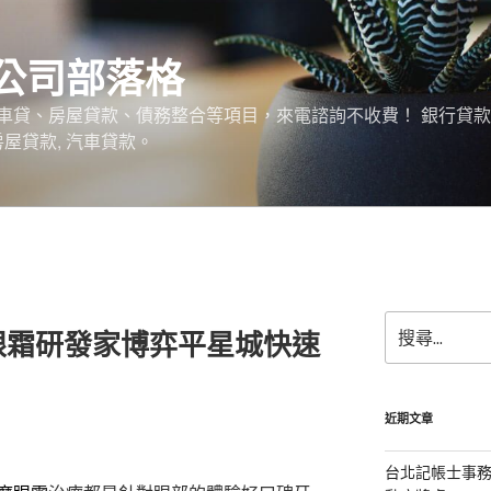
公司部落格
車貸、房屋貸款、債務整合等項目，來電諮詢不收費！ 銀行貸
 房屋貸款, 汽車貸款。
搜
眼霜研發家博弈平星城快速
尋
關
鍵
字:
近期文章
台北記帳士事務所