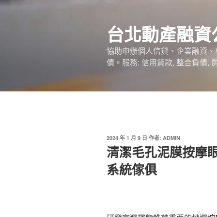
跳
至
台北動產融資
主
要
協助申辦個人信貸、企業融資、
內
債。服務: 信用貸款, 整合負債,
容
發
2024 年 1 月 9 日
作者:
ADMIN
佈
清潔毛孔泥膜按摩
於
系統傢俱