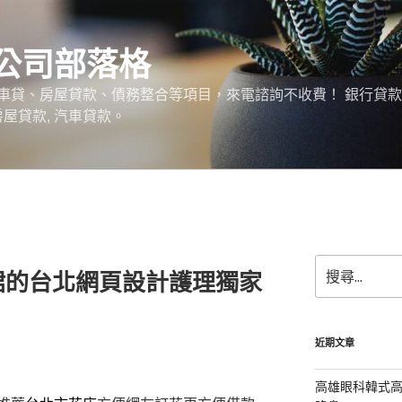
公司部落格
車貸、房屋貸款、債務整合等項目，來電諮詢不收費！ 銀行貸
 房屋貸款, 汽車貸款。
搜
裙的台北網頁設計護理獨家
尋
關
鍵
字:
近期文章
高雄眼科韓式