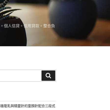
款。個人信貸。信用貸款。整合負
搜
尋
高雄隆乳與精靈針的童顏針配合三段式