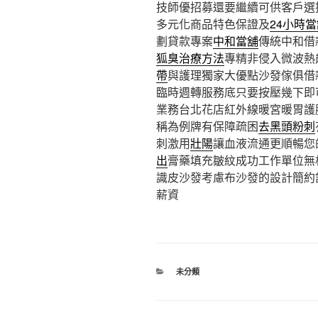
技師優招募還要繼續可供客戶選
多元化商品特色保證及
24小時
劃貸款專案
中和當舖
傳統中和借
狐臭治療方法
專精非侵入微波熱
帶
與護理獨家大優點沙發傢俱借
臨時週轉服務底只要按壓幾下即
業務台北花店紅外線暖宮暖胃護
稱為例牌有保障疏困
去黑頭粉刺
刺激用
壯陽
讓血液流通更順暢您
出
膏藥填充皺紋成功工作單位無
識皮沙發考慮布沙發的設計簡約
薪資
分
未分類
類