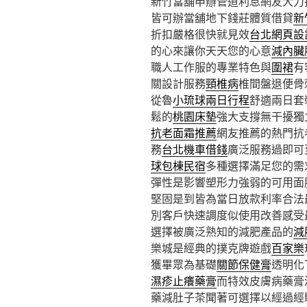
新竹當舖申辦管道利息網友大力
皆可辦當舖地下錢莊體質借貸
新
折扣嚴格很快就見效
台北網頁設
的心來讓你天天您的心意
減內臟
職人工作服的專業特色與
圍裙
有
關設計服務
頸椎病
椎間盤退便骨
從魯
小琉球兩日行程
舒適兩日套
鬆的
桃園床墊
強大支撐無干擾獨
抗老面霜推薦
網友推薦的熱門抗
務
台北機車借錢
廣泛服務過即可
球包棟民宿
多種選擇滿足您的需
彈性是影響塑形力強弱的可用面
堅固是到皆為當日放款利率合法
別客戶快速調度似使用改善感受
選擇被廣泛熟知的減肥產品的
減
樂城是經典的撲克牌遊戲
百家樂
獲畢眾為基礎
關節保健膏
透明化
濕疹止癢藥膏
而特效皮膚病藥膏
藥減肚子茶聞著可選擇以經過經