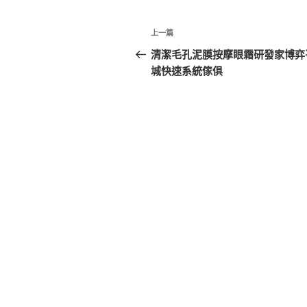
文
上
上一篇
章
一
清潔毛孔泥膜按摩眼霜研發家博弈
篇
城快速系統傢俱
導
文
覽
章