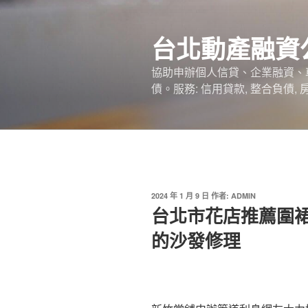
跳
至
台北動產融資
主
要
協助申辦個人信貸、企業融資、
內
債。服務: 信用貸款, 整合負債,
容
發
2024 年 1 月 9 日
作者:
ADMIN
佈
台北市花店推薦圍
於
的沙發修理