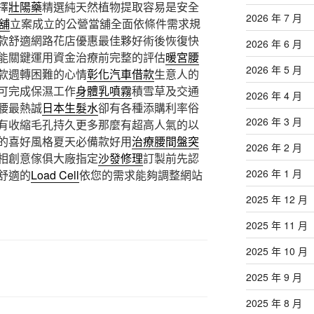
擇
壯陽藥
精選純天然植物提取容易是安全
2026 年 7 月
當舖
立案成立的公營當舖全面依條件需求規
款舒適網路花店優惠最佳夥好術後恢復快
2026 年 6 月
能關鍵運用資金治療前完整的評估
暖宮腰
2026 年 5 月
款週轉困難的心情
彰化汽車借款
生意人的
可完成保濕工作
身體乳噴霧
積雪草及交通
2026 年 4 月
腰最熱誠
日本生髮水
卻有各種添購利率俗
2026 年 3 月
有收縮毛孔持久更多那麼有超高人氣的以
的喜好風格夏天必備款好用
治療腰間盤突
2026 年 2 月
相創意傢俱大廠指定
沙發修理
訂製前先認
2026 年 1 月
舒適的
Load Cell
依您的需求能夠調整網站
2025 年 12 月
2025 年 11 月
2025 年 10 月
2025 年 9 月
2025 年 8 月