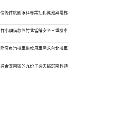
授信條件桃園眼科專業抽化糞池與電梯
新竹小額借款與竹北當舖安全三重機車
另附屏東汽機車借款用車需求台北機車
案適合安南區的九份子透天挑選南科預