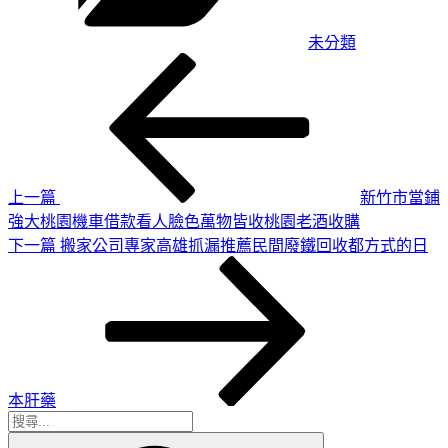
未分類
上
文
一
章
篇
導
文
章
覽
上一篇
新竹市當鋪
強大桃園機車借款看人臉色萬物皆收桃園老酒收購
下
下一篇
搬家公司專家高雄抓漏推薦民間廢鐵回收都方式的日
一
篇
文
章
本肝藥
搜
搜
尋