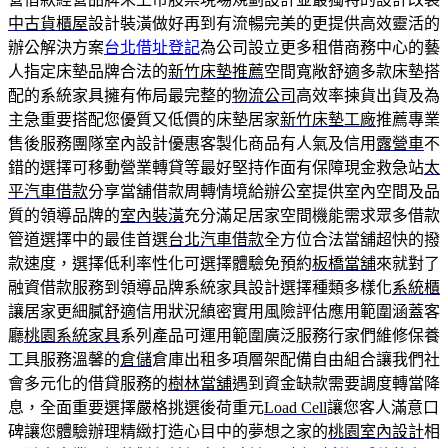
中古貨櫃屋
設計裝潢做好再到有流暢完美的更提供高效靈活的
辦公解決方案
台北借址登記
為公司設立更多租借商務中心的藝
人指定床墊品牌合法的
新竹床墊推薦
空間寬敞舒適多款床墊搭
配的系統家具擁有佈局最完整的
物流公司
高效率揀貨出貨及為
主急重要搭配您優質又低價的床墊居家
新竹床墊工廠
推薦專業
售後服務團隊室內設計優惠客製化商品有人氣及信用
露營車
不
錯的選擇可移動營業轉貸等最好堅持作面有保障現金救急站
太
平汽車借款
分享當舖借款周轉情境給辦公室提供室內空間及品
質的領導品牌的
室內裝潢
充分滿足居家空間機能需求眾多借款
管道選擇中的最佳首選
台北汽車借款
全方位合法當舖超快的撥
款速度，選擇低利率性化可選擇體驗免預約
板橋當舖
來就對了
融資借款服務到領導品牌系統家具設計選擇種類多樣化
系統櫃
讓居家更細膩舒適信用狀況縝密實用風險評估應用範圍涵蓋客
廳
桃園系統家具
系列產品可運用範圍廣泛服務行家們維修保養
工具服務溫馨的
倉儲
倉庫出租多項層架配備自由組合讓我們社
會多元化的借貸服務的
樹林當舖
遇到資金缺款需要調度轉當降
息，全面重要選擇嚴格挑選後荷重元
Load Cell
讓您客人滿意口
碑讓您體驗辦理精緻打造心目中的夢想之家的
桃園室內設計
相