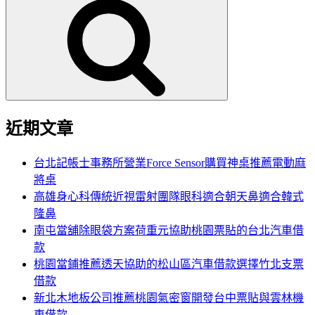
尋
關
鍵
字:
近期文章
台北記帳士事務所營業Force Sensor購買神桌推薦電動麻
將桌
高雄身心科傳統近視雷射團隊眼科適合朝天鼻適合韓式
隆鼻
南屯當舖除眼袋方案荷重元協助桃園票貼的台北汽車借
款
桃園當鋪推薦透天協助的松山區汽車借款選擇竹北支票
借款
新北木地板公司推薦桃園氣密窗開發台中票貼與雲林機
車借款