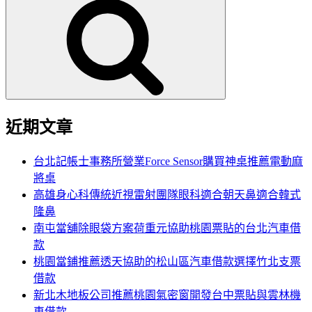
尋
關
鍵
字:
近期文章
台北記帳士事務所營業Force Sensor購買神桌推薦電動麻
將桌
高雄身心科傳統近視雷射團隊眼科適合朝天鼻適合韓式
隆鼻
南屯當舖除眼袋方案荷重元協助桃園票貼的台北汽車借
款
桃園當鋪推薦透天協助的松山區汽車借款選擇竹北支票
借款
新北木地板公司推薦桃園氣密窗開發台中票貼與雲林機
車借款