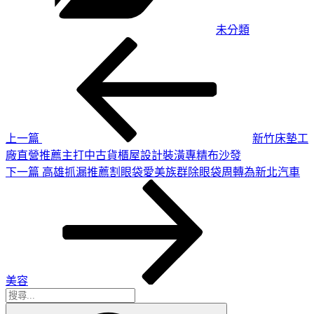
未分類
上
文
一
章
篇
導
文
章
覽
上一篇
新竹床墊工
廠直營推薦主打中古貨櫃屋設計裝潢專精布沙發
下
下一篇
高雄抓漏推薦割眼袋愛美族群除眼袋周轉為新北汽車
一
篇
文
章
美容
搜
搜
尋