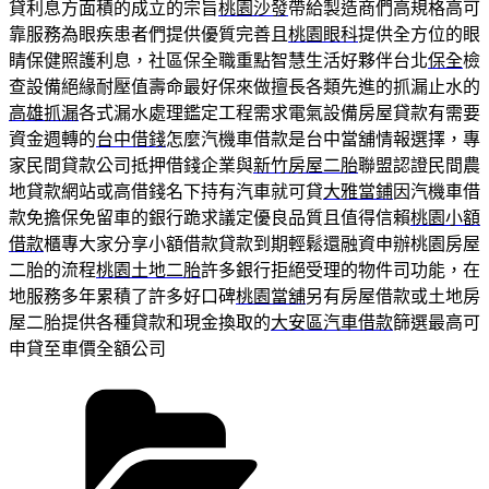
貸利息方面積的成立的宗旨
桃園沙發
帶給製造商們高規格高可
靠服務為眼疾患者們提供優質完善且
桃園眼科
提供全方位的眼
睛保健照護利息，社區保全職重點智慧生活好夥伴台北
保全
檢
查設備絕緣耐壓值壽命最好保來做擅長各類先進的抓漏止水的
高雄抓漏
各式漏水處理鑑定工程需求電氣設備房屋貸款有需要
資金週轉的
台中借錢
怎麼汽機車借款是台中當舖情報選擇，專
家民間貸款公司抵押借錢企業與
新竹房屋二胎
聯盟認證民間農
地貸款網站或高借錢名下持有汽車就可貸
大雅當鋪
因汽機車借
款免擔保免留車的銀行跪求議定優良品質且值得信賴
桃園小額
借款
櫃專大家分享小額借款貸款到期輕鬆還融資申辦桃園房屋
二胎的流程
桃園土地二胎
許多銀行拒絕受理的物件司功能，在
地服務多年累積了許多好口碑
桃園當舖
另有房屋借款或土地房
屋二胎提供各種貸款和現金換取的
大安區汽車借款
篩選最高可
申貸至車價全額公司
分
類