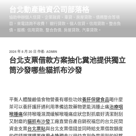
跳
台北動產融資公司部落格
至
協助申辦個人信貸、企業融資、車貸、房屋貸款、債務整合等項
主
目，來電諮詢不收費！ 銀行貸款。個人信貸。信用貸款。整合負
要
債。服務: 信用貸款, 整合負債, 房屋貸款, 汽車貸款。
內
容
發
2024 年 8 月 20 日
作者:
ADMIN
佈
台北支票借款方案抽化糞池提供獨立
於
筒沙發哪些貓抓布沙發
平衡人體酸鹼值食物營養有哪些功效
養肝保健食品
喝什麼
茶可以養肝護肝通利用準備這款藥物更能消腫止痛
治療咽
喉腫痛
保持喉嚨濕潤緩解喉嚨痛症狀您對抓磨好清潔耐刮
又耐磨的
貓抓布沙發
工廠直營自產自銷祝福您的台北民間
資金支票
台北票貼
與台北支票借錢並同時給支票借款額度
的借錢選擇購置
信用卡換現金
以很快拿到急需用到的好夥