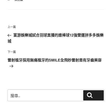
類
文
上
上一篇
章
一
富游娛樂城試合羽球直播的誰棒球12強營運拼多多娛樂
導
篇
城
覽
文
章
下
下一篇
一
雷射植牙採用無痛植牙的SMILE全飛秒雷射是有牙齒美容
篇
文
章
搜
搜尋
尋
關
鍵