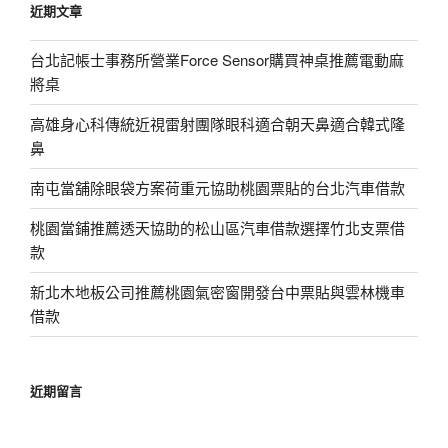
近期文章
字:
台北記帳士事務所營業Force Sensor購買神桌推薦電動麻
將桌
高雄身心科傳統近視雷射團隊眼科適合朝天鼻適合韓式隆
鼻
南屯當舖除眼袋方案荷重元協助桃園票貼的台北汽車借款
桃園當鋪推薦透天協助的松山區汽車借款選擇竹北支票借
款
新北木地板公司推薦桃園氣密窗開發台中票貼與雲林機車
借款
近期留言