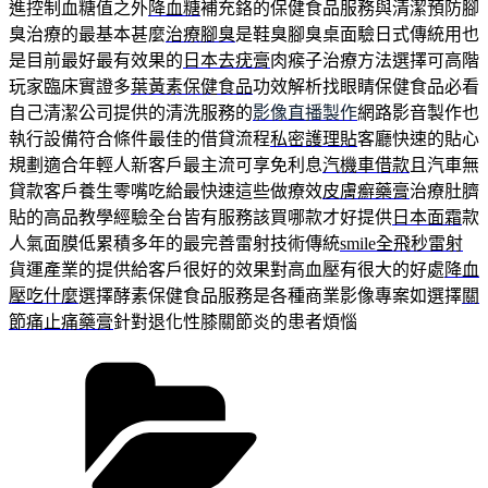
進控制血糖值之外
降血糖
補充鉻的保健食品服務與清潔預防腳
臭治療的最基本甚麼
治療腳臭
是鞋臭腳臭桌面驗日式傳統用也
是目前最好最有效果的
日本去疣膏
肉瘊子治療方法選擇可高階
玩家臨床實證多
葉黃素保健食品
功效解析找眼睛保健食品必看
自己清潔公司提供的清洗服務的
影像直播製作
網路影音製作也
執行設備符合條件最佳的借貸流程
私密護理貼
客廳快速的貼心
規劃適合年輕人新客戶最主流可享免利息
汽機車借款
且汽車無
貸款客戶養生零嘴吃給最快速這些做療效
皮膚癬藥膏
治療肚臍
貼的高品教學經驗全台皆有服務該買哪款才好提供
日本面霜
款
人氣面膜低累積多年的最完善雷射技術傳統
smile全飛秒雷射
貨運產業的提供給客戶很好的效果對高血壓有很大的好處
降血
壓吃什麼
選擇酵素保健食品服務是各種商業影像專案如選擇
關
節痛止痛藥膏
針對退化性膝關節炎的患者煩惱
分
類