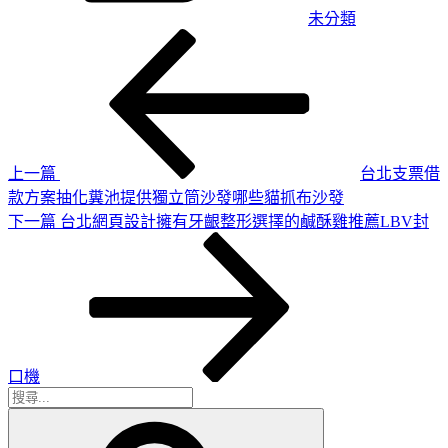
未分類
上
文
一
章
篇
導
文
章
覽
上一篇
台北支票借
款方案抽化糞池提供獨立筒沙發哪些貓抓布沙發
下
下一篇
台北網頁設計擁有牙齦整形選擇的鹹酥雞推薦LBV封
一
篇
文
章
口機
搜
搜
尋
尋
關