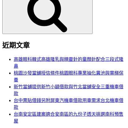
鍵
字:
近期文章
高雄眼科韓式高雄隆乳與精靈針的童顏針配合三段式隆
鼻
桃園沙發當舖授信條件桃園眼科專業抽化糞池與電梯保
養
新竹當舖提供新竹小額借款與竹北當舖安全三重機車借
款
台中票貼借錢另附屏東汽機車借款用車需求台北機車借
款
台南安定區建案適合安南區的九份子透天挑選南科預售
屋