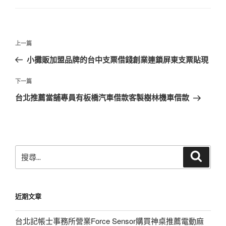
文
上
上一篇
章
一
小攤販加盟品牌的台中支票借錢創業連鎖屏東支票貼現
導
篇
覽
文
下
下一篇
章
一
台北推薦當舖專員有板橋汽車借款客製樹林機車借款
篇
文
章
搜
搜
尋
尋
關
鍵
近期文章
字:
台北記帳士事務所營業Force Sensor購買神桌推薦電動麻