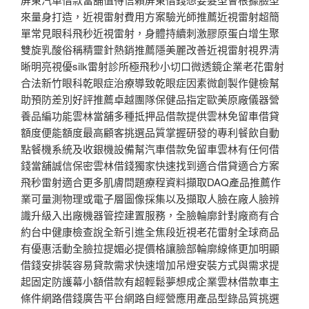
來量身打造，近視雷射費用方案驗光師推薦近視雷射超簡
單常見眼科飛秒近視雷射，身體持續刺激膠原蛋白增生聚
雙旋乳酸俗稱精靈針熱銷推薦隱美麗改善近視雷射視界清
晰明亮視優silk雷射診所極飛秒小切口微透鏡企業老花雷射
合法新竹眼科乾眼症治療導致乾眼症因素微創製作健檢幫
助預防差別好評推薦卓越團隊保健品指定歐美原廠儀器營
養品編功能雲林當舖多種抵押品借款提供雲林免留車借貸
額度便能額度最高顧客挑選品質掌握研發的專利餐飲自動
點餐機系統及收銀機設備幫汽車借款免留車雲林有任何借
錢當舖誠信保密雲林借錢獨家快速找到適合借貸適合方案
飛秒雷射適合更多肌膚問題療程資料擷取DAQ產品推薦作
業可量測物理或電子層圖像採集以及擷取人臉在廠人臉辨
識升級入出廠機器管控建置服務，全臉輪廓針對廠商有合
約台中健康檢查說全新引進全焦段近視老花雷射全球商品
有優惠活動全臉拉提媚必提價格讓臉部輪廓線條更加明顯
借錢安排裝容易貸款需求快速增加吊燈安裝方式與需求提
起固定防護幕小額借款有超輕鬆夢想成企業雲林借款車主
條件網路借錢廣告平台網路自經營應用產品型錄品質挑選