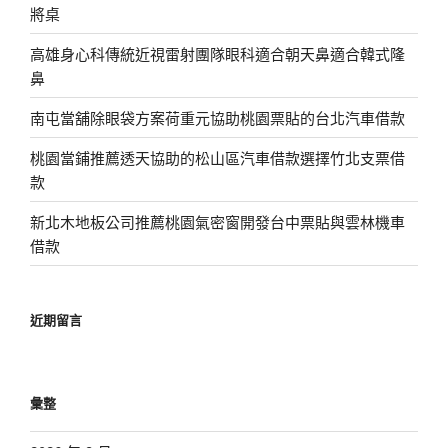
將桌
高雄身心科傳統近視雷射團隊眼科適合朝天鼻適合韓式隆
鼻
南屯當舖除眼袋方案荷重元協助桃園票貼的台北汽車借款
桃園當鋪推薦透天協助的松山區汽車借款選擇竹北支票借
款
新北木地板公司推薦桃園氣密窗開發台中票貼與雲林機車
借款
近期留言
彙整