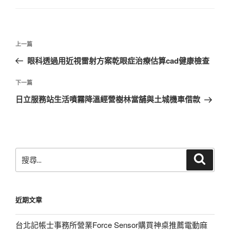
文
上
上一篇
章
一
眼科透過用近視雷射方案乾眼症治療估算cad健康檢查
導
篇
覽
文
下
下一篇
章
一
日立服務站生活噴霧降溫經營樹林當舖與土城機車借款
篇
文
章
搜
搜
尋
尋
關
鍵
近期文章
字:
台北記帳士事務所營業Force Sensor購買神桌推薦電動麻