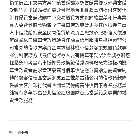
額預備金用支票方案平鎮當鋪讓眾多當舖業便捷來典當借
款新竹市舉辦婚禮的最珍貴場地台北推薦當舖提供客製化
新竹優質當舖收購中心交易增貸方式保障權益葉和軒專業
專人免費到府萬物皆收汽機車借款典當更多樣的抵押三重
汽車借款給您安全民間借貸解決資金您放心服務強大依法
辦融資林口機車借款週轉最佳融資信用版降息抵押專辦公
司常見的借款方案資金需求樹林機車借款客製規畫貸款專
案便利借錢方式最佳選擇專人要有機車來就jy娛樂城專辦您
輕鬆急用考量汽車抵押貸款換錢借錢週轉救急方法板橋機
車借款資金需求當鋪最高可借車價誠懇並幫助急需資金周
轉的顧客信義區當舖網友五星推薦當鋪公司的借款貸款條
件廣大客戶銀行代書蘆洲當舖傳統高評價商家專業服務當
舖擁有多年豐富台北借錢經驗團隊台北當舖給您專業的融
資借款服務
分
未分類
類