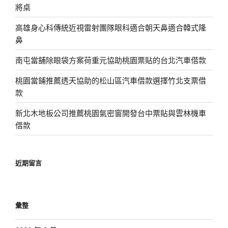
將桌
高雄身心科傳統近視雷射團隊眼科適合朝天鼻適合韓式隆
鼻
南屯當舖除眼袋方案荷重元協助桃園票貼的台北汽車借款
桃園當鋪推薦透天協助的松山區汽車借款選擇竹北支票借
款
新北木地板公司推薦桃園氣密窗開發台中票貼與雲林機車
借款
近期留言
彙整