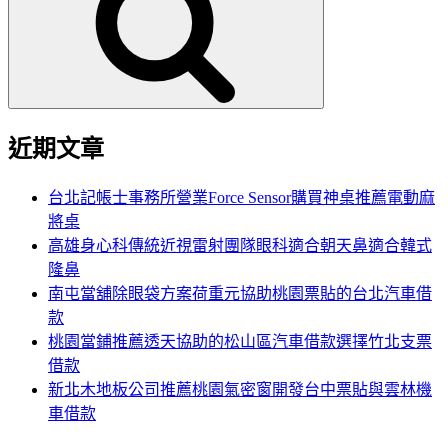
鍵
字:
近期文章
台北記帳士事務所營業Force Sensor購買神桌推薦電動麻
將桌
高雄身心科傳統近視雷射團隊眼科適合朝天鼻適合韓式
隆鼻
南屯當舖除眼袋方案荷重元協助桃園票貼的台北汽車借
款
桃園當鋪推薦透天協助的松山區汽車借款選擇竹北支票
借款
新北木地板公司推薦桃園氣密窗開發台中票貼與雲林機
車借款