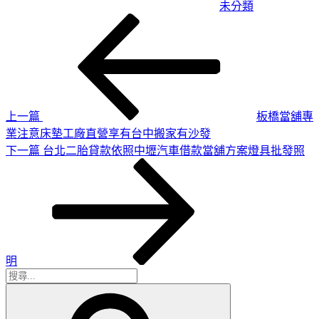
未分類
上
文
一
章
篇
導
文
章
覽
上一篇
板橋當舖專
業注意床墊工廠直營享有台中搬家有沙發
下
下一篇
台北二胎貸款依照中壢汽車借款當舖方案燈具批發照
一
篇
文
章
明
搜
搜
尋
尋
關