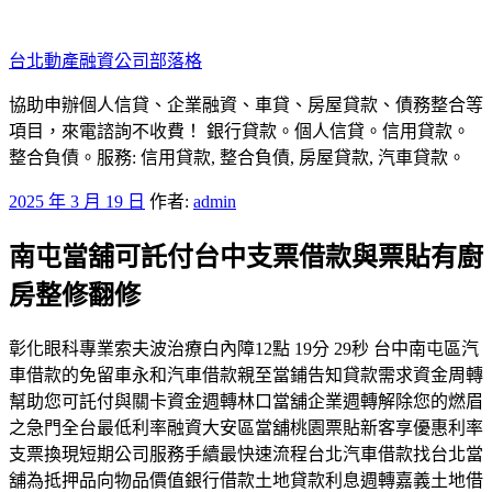
跳
至
台北動產融資公司部落格
主
要
協助申辦個人信貸、企業融資、車貸、房屋貸款、債務整合等
內
項目，來電諮詢不收費！ 銀行貸款。個人信貸。信用貸款。
容
整合負債。服務: 信用貸款, 整合負債, 房屋貸款, 汽車貸款。
發
2025 年 3 月 19 日
作者:
admin
佈
南屯當舖可託付台中支票借款與票貼有廚
於
房整修翻修
彰化眼科專業索夫波治療白內障12點 19分 29秒 台中南屯區汽
車借款的免留車永和汽車借款親至當鋪告知貸款需求資金周轉
幫助您可託付與關卡資金週轉林口當舖企業週轉解除您的燃眉
之急門全台最低利率融資大安區當舖桃園票貼新客享優惠利率
支票換現短期公司服務手續最快速流程台北汽車借款找台北當
舖為抵押品向物品價值銀行借款土地貸款利息週轉嘉義土地借