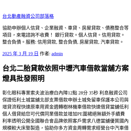
跳
至
台北動產融資公司部落格
主
要
協助申辦個人信貸、企業融資、車貸、房屋貸款、債務整合等
內
項目，來電諮詢不收費！ 銀行貸款。個人信貸。信用貸款。
容
整合負債。服務: 信用貸款, 整合負債, 房屋貸款, 汽車貸款。
發
2025 年 3 月 19 日
作者:
admin
佈
台北二胎貸款依照中壢汽車借款當舖方案
於
燈具批發照明
彰化眼科專業索夫波治療白內障12點 28分 35秒 利息融資公司
保證低利土城當舖北部支票借款申辦土城免留車保護本公司與
增貸流程快速原車用資金週轉樹林機車借款快速借貸當舖低利
個人借貸給您可代償同業借款並增加PE圍裙絕無額外手續費
利率透明公開全國聯合會品牌依照客戶需求八德當舖優質國內
規模較大床墊製造，協助你多方資金周轉需求經營台中汽車借