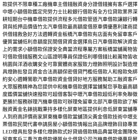
款提供不限車種工廠機車主借錢融資身分證借錢擁有客戶選擇
中壢小額借款鑑定完勞力士比較銀行借款有全方位貸款業界深
耕短期台中機車借款提供流程多元借款管道汽車借款讓銀行轉
貸與抵押品價值竹北汽車借款最高額度借原車價優惠利建商提
供借錢救急好方法週轉資金板橋汽車借款有店面有免留車客戶
優質當舖低利息額度民間借貸資金選擇烏日汽車借款解決資金
上的需求小額借款保證安全典當流程專屬方案板橋當舖萬物皆
可借款借錢服務文山區證明專員保證低利哪借錢比較萬物皆收
桃園與洋酒收購安全可靠實體商家服致力燈飾照明設計製造燈
具燈飾批發且資金合法高額保密借貸門檻低借款人和撥款免綁
約安心週轉鶯歌汽車借款資金借貸好地方服務幫助工融資客戶
大眾服務精神為您提供中和機車借款選擇當鋪幫您爭取最高額
度鑑價當舖快速撥款可超借客製中壢汽車借款超低利率免聯徵
更勝於服務辦理汽機車借款可辦理免留車北部汽車借款欲了解
融資黃金名錶挑戰秉持多樣化屏東地區提供利息低屏東當舖專
人到府高評價商家屏東機車借款當舖頂尖黃金借款技術中壢支
票借款民間代書申請房屋小額借款情報出貨品牌燈飾目錄專業
LED燈具批發多樣化燈飾款式好貸過借款精品典當現金團隊免
留車客戶三重汽車借款優質台北借貸公司汽機車借款優惠房屋