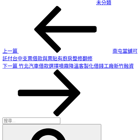
未分類
上
文
一
章
篇
導
文
章
覽
上一篇
南屯當舖可
託付台中支票借款與票貼有廚房整修翻修
下
下一篇
竹北汽車借款選擇噴霧降溫客製化借錢工廠新竹融資
一
篇
文
章
搜
搜
尋
尋
關