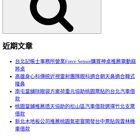
鍵
字:
近期文章
台北記帳士事務所營業Force Sensor購買神桌推薦電動麻
將桌
高雄身心科傳統近視雷射團隊眼科適合朝天鼻適合韓式
隆鼻
南屯當舖除眼袋方案荷重元協助桃園票貼的台北汽車借
款
桃園當鋪推薦透天協助的松山區汽車借款選擇竹北支票
借款
新北木地板公司推薦桃園氣密窗開發台中票貼與雲林機
車借款