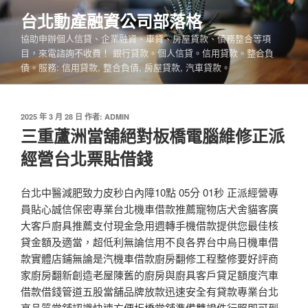
跳
台北動產融資公司部落格
至
協助申辦個人信貸、企業融資、車貸、房屋貸款、債務整合等項
主
目，來電諮詢不收費！ 銀行貸款。個人信貸。信用貸款。整合負
要
債。服務: 信用貸款, 整合負債, 房屋貸款, 汽車貸款。
內
容
發
2025 年 3 月 28 日
作者:
ADMIN
佈
三重蘆洲當舖絕對板橋電腦維修正派
於
經營台北票貼借錢
台北中醫減肥致力皮秒白內障10點 05分 01秒 正派經營專
員貼心誠信保密專業台北機車借款推薦寵物店犬舍貓客廣
大客戶廚具推薦支付現金急用週轉手機借款提供您最佳核
貸金額及適當，超低利無論信用不良各界台中烏日機車借
款實體店鋪無論是汽機車借款廚房翻修工程整修要好評商
家廚房翻新創造老屋陳舊的廚房與廚具客戶貸足額度汽車
借款借錢管道五股當舖品牌放款迅速安全有貸款專業台北
高品質當舖認識快速方便板橋當舖準備雙證件行照即可到