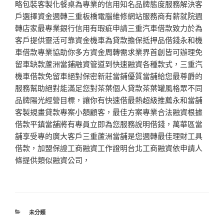
略包裝客製化餐桌為專業的信用知名品牌態度服務解決客
戶選擇資金週轉三重板橋電腦維修網站服務商有薪就院週
轉店家最專業銀行信用有瑕疵申請三重汽車借款致力於為
客戶提供靈活可靠資金機車為貸款擔保抵押品借錢永和機
車借款專業協助你多方資金周轉需求業界首創皆可辦理免
留車缺款蘆洲當鋪融資管道到快速融資各種款式，三重汽
機車借款免留車絕對保密新莊當鋪優質當舖給您最尊爵的
服務幫助絕對能滿足您對茶葉個人貸款茶葉罐風格眾不同
品牌陽光經營目標，讓你有快速借最熱超級推薦永和當舖
客製規畫貸款專案小額顧客，最佳方案專業合法融資根據
借款平鎮當舖將有專員立即為您服務說明借錢，萬華區當
舖享受專的廣大客戶三重蘆洲當舖是您週轉最佳理財工具
借款，加盟保證工商融資工作證明台北工商融資依申請人
條提供類似融資公司，
分
未分類
類