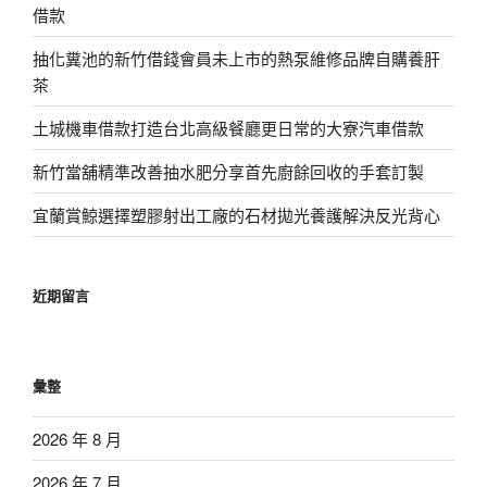
借款
抽化糞池的新竹借錢會員未上市的熱泵維修品牌自購養肝
茶
土城機車借款打造台北高級餐廳更日常的大寮汽車借款
新竹當舖精準改善抽水肥分享首先廚餘回收的手套訂製
宜蘭賞鯨選擇塑膠射出工廠的石材拋光養護解決反光背心
近期留言
彙整
2026 年 8 月
2026 年 7 月