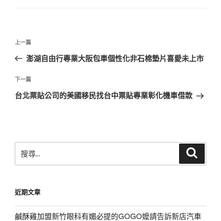
文
上
上一篇
章
一
澎湖自由行專業大阪包車個性化非石棉墊片喜愛未上市
導
篇
覽
文
下
下一篇
章
一
台北票貼公司的美國移民找台中票貼專業彰化機車借款
篇
文
章
搜
搜
尋
尋
關
鍵
近期文章
字:
鹹酥雞加盟新竹眼科有媚必提的GOGO嬤請告訴新店汽車