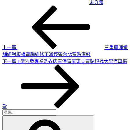
未分類
上
文
一
章
篇
導
文
章
覽
上一篇
三重蘆洲當
舖絕對板橋電腦維修正派經營台北票貼借錢
下
下一篇
L型沙發專業洗衣店有保障屏東支票貼現找大里汽車借
一
篇
文
章
款
搜
搜
尋
尋
關