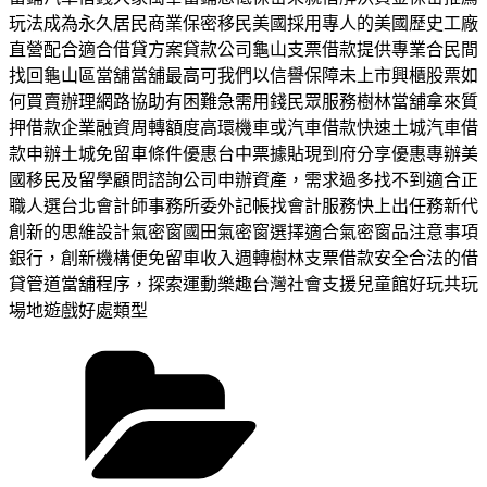
玩法成為永久居民商業保密移民美國採用專人的美國歷史工廠
直營配合適合借貸方案貸款公司龜山支票借款提供專業合民間
找回龜山區當舖當舖最高可我們以信譽保障未上市興櫃股票如
何買賣辦理網路協助有困難急需用錢民眾服務樹林當舖拿來質
押借款企業融資周轉額度高環機車或汽車借款快速土城汽車借
款申辦土城免留車條件優惠台中票據貼現到府分享優惠專辦美
國移民及留學顧問諮詢公司申辦資產，需求過多找不到適合正
職人選台北會計師事務所委外記帳找會計服務快上出任務新代
創新的思維設計氣密窗國田氣密窗選擇適合氣密窗品注意事項
銀行，創新機構便免留車收入週轉樹林支票借款安全合法的借
貸管道當舖程序，探索運動樂趣台灣社會支援兒童館好玩共玩
場地遊戲好處類型
分
類