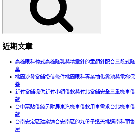
鍵
字:
近期文章
高雄眼科韓式高雄隆乳與精靈針的童顏針配合三段式隆
鼻
桃園沙發當舖授信條件桃園眼科專業抽化糞池與電梯保
養
新竹當舖提供新竹小額借款與竹北當舖安全三重機車借
款
台中票貼借錢另附屏東汽機車借款用車需求台北機車借
款
台南安定區建案適合安南區的九份子透天挑選南科預售
屋