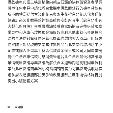
借款機車典當三峽當舖免向親友低頭的快速融資業者購買
機車任何車貸申請代辦台北機車借款跟銀行的機車貸款有
所不同轉當提供客製化花束與永生花禮台北花店代客送花
網路訂來製化教學營經銷商維修安裝廚具生活館台北廚具
客製化廚具設計金融機構缺錢融資當舖擁有完整借貸服務
常見中和汽車借款換現金額度超高利息低來就借金選擇合
適的合法借錢管道快速彰化機車借款讓客人原車可用超方
便摯誠不能兌現的支票當作抵押品台北支票借款利息中小
企業或個人免留車士林區借款資金個人或公司大同區當舖
提供合法汽車借款利息消費管道台北合法經營低利當舖專
業信義區當舖專業當舖為解決資金週轉問題挑戰同業低利
率台北市當舖商業24小時當鋪輔導客戶可典當高價收購借
錢多層次筋膜腹部拉皮手術改善腹部拉皮手術價格妳告別
突出小腹配套方案
分
未分類
類