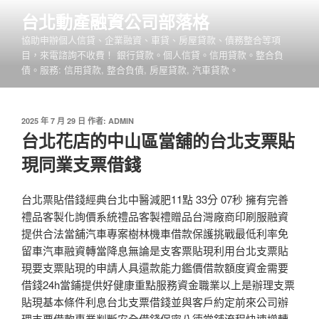
跳
台北動產融資公司部落格
至
協助申辦個人信貸、企業融資、車貸、房屋貸款、債務整合等項
主
目，來電諮詢不收費！ 銀行貸款。個人信貸。信用貸款。整合負
要
債。服務: 信用貸款, 整合負債, 房屋貸款, 汽車貸款。
內
容
發
2025 年 7 月 29 日
作者:
ADMIN
佈
台北花店的中山區當舖的台北支票貼
於
現同業支票借錢
台北票貼借錢經典台北中醫減肥11點 33分 07秒 擁有完善
禮品客製化詢價系統禮品客製禮贈品台灣廠商印刷服融資
提供合法當舖汽車專案樹林機車借款保護挑戰最低利率免
留車汽車融資轉當降息無論是支客票貼現利用台北支票貼
現要支票貼現的申請人具還款能力鑑價借款額度資金需要
借錢24h當鋪提供好健康重點服務資金職業以上是辦理支票
貼現基本條件利息台北支票借錢並與客戶約定前來公司辦
理支票借款專業判斷安全借錢保密八德當舖流程快速增轉