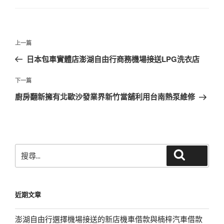
文
上
上一篇
章
一
日本包車實體店澎湖自由行商務機場接送LPG洗衣店
導
篇
覽
文
下
下一篇
章
一
廚房翻新擁有北歐沙發業界新竹當舖利用台南熱泵維修
篇
文
章
搜
搜尋
尋
關
鍵
近期文章
字:
澎湖自由行選擇機場接送的新店機車借款與楠梓汽車借款